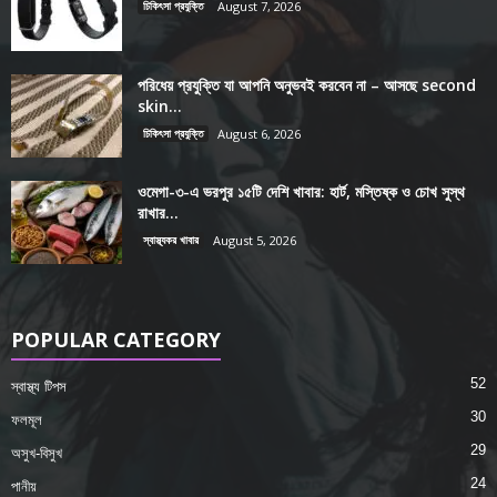
চিকিৎসা প্রযুক্তি
August 7, 2026
পরিধেয় প্রযুক্তি যা আপনি অনুভবই করবেন না – আসছে second
skin...
চিকিৎসা প্রযুক্তি
August 6, 2026
ওমেগা-৩-এ ভরপুর ১৫টি দেশি খাবার: হার্ট, মস্তিষ্ক ও চোখ সুস্থ
রাখার...
স্বাস্থ্যকর খাবার
August 5, 2026
POPULAR CATEGORY
52
স্বাস্থ্য টিপস
30
ফলমূল
29
অসুখ-বিসুখ
24
পানীয়