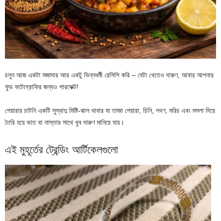
চলুন আজ একটা মজাদার আর একটু ভিন্নধর্মী রেসিপি করি – যেটা খেতেও দারুণ, আবার আপনার
ফুড ফটোগ্রাফির জন্যও পারফেক্ট!
পেয়ারার চাটনি একটি সুস্বাদু মিষ্টি-ঝাল খাবার যা তাজা পেয়ারা, চিনি, লবণ, মরিচ এবং মসলা দিয়ে
তৈরি হয়ে ভাত বা নাস্তার সাথে খুব দারুণ মানিয়ে যায়।
এই মুহূর্তের ট্রেন্ডিং আর্টিকেলগুলো