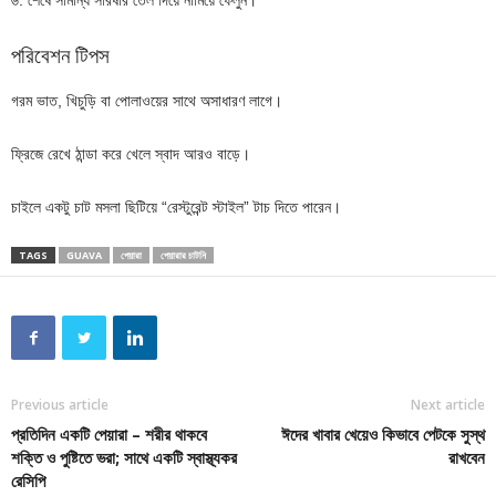
পরিবেশন টিপস
গরম ভাত, খিচুড়ি বা পোলাওয়ের সাথে অসাধারণ লাগে।
ফ্রিজে রেখে ঠান্ডা করে খেলে স্বাদ আরও বাড়ে।
চাইলে একটু চাট মসলা ছিটিয়ে “রেস্টুরেন্ট স্টাইল” টাচ দিতে পারেন।
TAGS
GUAVA
পেয়ারা
পেয়ারার চাটনি
Previous article
Next article
প্রতিদিন একটি পেয়ারা – শরীর থাকবে
ঈদের খাবার খেয়েও কিভাবে পেটকে সুস্থ
শক্তি ও পুষ্টিতে ভরা; সাথে একটি স্বাস্থ্যকর
রাখবেন
রেসিপি