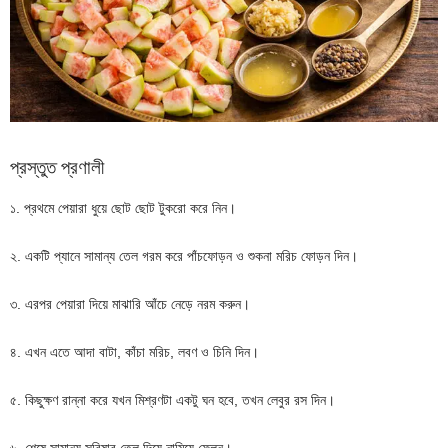
প্রস্তুত প্রণালী
১. প্রথমে পেয়ারা ধুয়ে ছোট ছোট টুকরো করে নিন।
২. একটি প্যানে সামান্য তেল গরম করে পাঁচফোড়ন ও শুকনা মরিচ ফোড়ন দিন।
৩. এরপর পেয়ারা দিয়ে মাঝারি আঁচে নেড়ে নরম করুন।
৪. এখন এতে আদা বাটা, কাঁচা মরিচ, লবণ ও চিনি দিন।
৫. কিছুক্ষণ রান্না করে যখন মিশ্রণটা একটু ঘন হবে, তখন লেবুর রস দিন।
৬. শেষে সামান্য সরিষার তেল দিয়ে নামিয়ে ফেলুন।