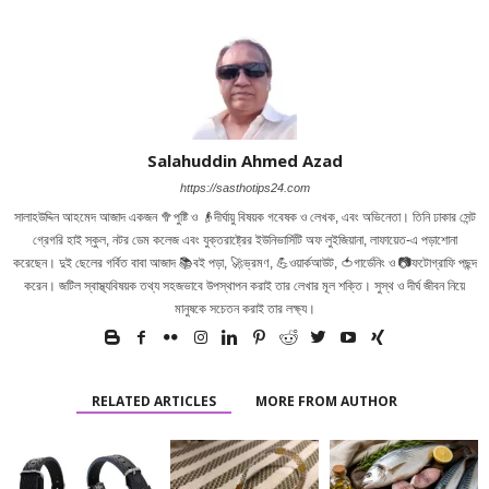
Salahuddin Ahmed Azad
https://sasthotips24.com
সালাহউদ্দিন আহমেদ আজাদ একজন 🥦পুষ্টি ও 👴দীর্ঘায়ু বিষয়ক গবেষক ও লেখক, এবং অভিনেতা। তিনি ঢাকার সেন্ট
গ্রেগরি হাই স্কুল, নটর ডেম কলেজ এবং যুক্তরাষ্ট্রের ইউনিভার্সিটি অফ লুইজিয়ানা, লাফায়েত-এ পড়াশোনা
করেছেন। দুই ছেলের গর্বিত বাবা আজাদ 📚বই পড়া, 🚀ভ্রমণ, 💪ওয়ার্কআউট, 🍅গার্ডেনিং ও 📷ফটোগ্রাফি পছন্দ
করেন। জটিল স্বাস্থ্যবিষয়ক তথ্য সহজভাবে উপস্থাপন করাই তার লেখার মূল শক্তি। সুস্থ ও দীর্ঘ জীবন নিয়ে
মানুষকে সচেতন করাই তার লক্ষ্য।
RELATED ARTICLES
MORE FROM AUTHOR