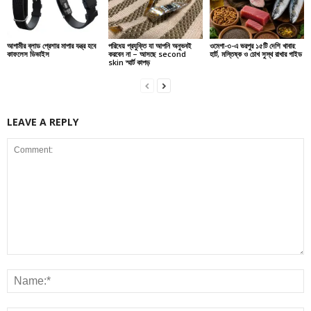
আগামীর ব্লাড প্রেশার মাপার যন্ত্র হবে
পরিধেয় প্রযুক্তি যা আপনি অনুভবই
ওমেগা-৩-এ ভরপুর ১৫টি দেশি খাবার:
কাফলেস ডিভাইস
করবেন না – আসছে second
হার্ট, মস্তিষ্ক ও চোখ সুস্থ রাখার গাইড
skin স্মার্ট কাপড়
LEAVE A REPLY