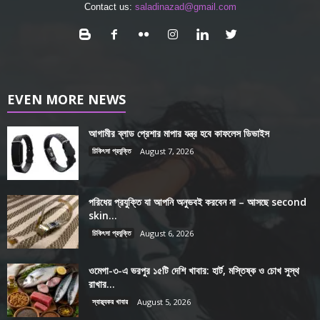
Contact us:
saladinazad@gmail.com
EVEN MORE NEWS
আগামীর ব্লাড প্রেশার মাপার যন্ত্র হবে কাফলেস ডিভাইস
চিকিৎসা প্রযুক্তি
August 7, 2026
পরিধেয় প্রযুক্তি যা আপনি অনুভবই করবেন না – আসছে second
skin...
চিকিৎসা প্রযুক্তি
August 6, 2026
ওমেগা-৩-এ ভরপুর ১৫টি দেশি খাবার: হার্ট, মস্তিষ্ক ও চোখ সুস্থ
রাখার...
স্বাস্থ্যকর খাবার
August 5, 2026