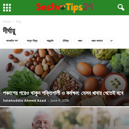
Home
দীর্ঘায়ু
দীর্ঘায়ু
অনলাইন শপ
অসুখ-বিসুখ
আয়ুর্বেদ
ঐতিহ্য
ওজন
ওজন কমাতে
পঞ্চাশের পরেও থাকুন শক্তিশালী ও কর্মক্ষম: যেসব খাবার খেতেই হবে
Salahuddin Ahmed Azad
-
June 9, 2026