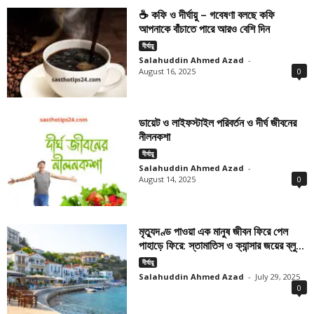
☕ কফি ও দীর্ঘায়ু – গবেষণা বলছে কফি
আপনাকে বাঁচাতে পারে আরও বেশি দিন
দীর্ঘায়ু
Salahuddin Ahmed Azad
-
August 16, 2025
0
ডায়েট ও লাইফস্টাইল পরিবর্তন ও দীর্ঘ জীবনের
নীলনকশা
দীর্ঘায়ু
Salahuddin Ahmed Azad
-
August 14, 2025
0
মৃত্যুদণ্ড পাওয়া এক মানুষ জীবন ফিরে পেল
পাহাড়ে ফিরে: স্তামাতিস ও ক্যান্সার জয়ের ব্লু...
দীর্ঘায়ু
Salahuddin Ahmed Azad
-
July 29, 2025
0