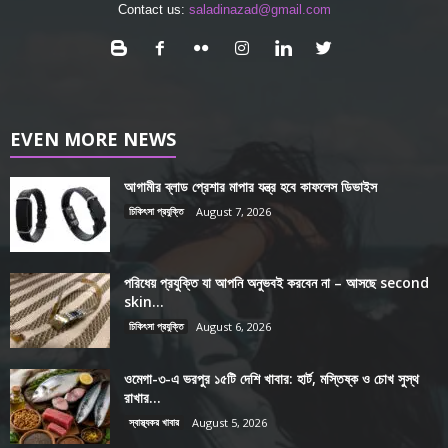
Contact us:
saladinazad@gmail.com
EVEN MORE NEWS
আগামীর ব্লাড প্রেশার মাপার যন্ত্র হবে কাফলেস ডিভাইস
চিকিৎসা প্রযুক্তি
August 7, 2026
পরিধেয় প্রযুক্তি যা আপনি অনুভবই করবেন না – আসছে second
skin...
চিকিৎসা প্রযুক্তি
August 6, 2026
ওমেগা-৩-এ ভরপুর ১৫টি দেশি খাবার: হার্ট, মস্তিষ্ক ও চোখ সুস্থ
রাখার...
স্বাস্থ্যকর খাবার
August 5, 2026