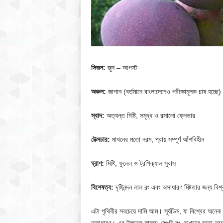
সিজন:
জুন – আগস্ট
অঞ্চল:
জাপান (বর্তমানে বাংলাদেশেও পরীক্ষামূলক চাষ হচ্ছে)
স্বাদ:
অত্যন্ত মিষ্টি, সমৃদ্ধ ও রসালো ফ্লেভার
টেক্সচার:
মাখনের মতো নরম, প্রায় সম্পূর্ণ আঁশবিহীন
ঘ্রাণ:
মিষ্টি, ফুলেল ও ট্রপিক্যাল সুবাস
বিশেষত্ব:
দৃষ্টিনন্দন লাল রং এবং অসাধারণ মিষ্টতার জন্য বিশ
এটা পৃথিবীর সবচেয়ে দামি আম। সূর্যডিম, যা বিশ্বের অনে