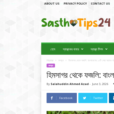
ABOUT US
PRIVACY POLICY
CONTACT US
স্বা
স্থ্য
টি
প
স
2
4
হোম
স্বাস্থ্যকর খাবার
স্বাস্থ্য টিপস
Home
ফলমূল
হিমসাগর থেকে ফজলি: বাংলাদেশের ১০টি সেরা আমের গ
ফলমূল
হিমসাগর থেকে ফজলি: বাং
By
Salahuddin Ahmed Azad
-
June 3, 2026
Facebook
Twitter