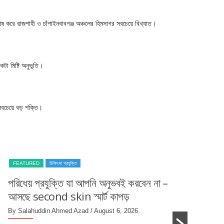
েষ করে রাজশাহী ও চাঁপাইনবাবগঞ্জ অঞ্চলের হিমসাগর সবচেয়ে বিখ্যাত।
টা মিষ্টি অনুভূতি।
ই সবচেয়ে বড় শক্তি।
FEATURED
স্বাস্থ্যকর খাবার
ওমেগা-৩-এ ভরপুর ১৫টি দেশি খাবার: হার
মস্তিষ্ক ও চোখ সুস্থ রাখার গাইড
By Salahuddin Ahmed Azad
/ August 5, 202