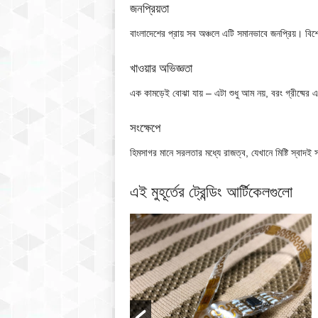
জনপ্রিয়তা
বাংলাদেশের প্রায় সব অঞ্চলে এটি সমানভাবে জনপ্রিয়। বিশ
খাওয়ার অভিজ্ঞতা
এক কামড়েই বোঝা যায় – এটা শুধু আম নয়, বরং গ্রীষ্মের এক
সংক্ষেপে
হিমসাগর মানে সরলতার মধ্যে রাজত্ব, যেখানে মিষ্টি স্বাদ
এই মুহূর্তের ট্রেন্ডিং আর্টিকেলগুলো
FEATURED
চিকিৎসা প্রযুক্তি
পরিধেয় প্রযুক্তি যা আপনি অনুভবই করবেন না –
আসছে second skin স্মার্ট কাপড়
By Salahuddin Ahmed Azad
/ August 6, 2026