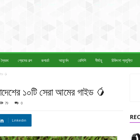
দ্বৈরথ
প্রেমের গল্প
রূপচর্চা
আয়ুর্বেদ
রেসিপি
দীর্ঘায়ু
চিকিৎসা প্রযুক্তি
াইড 🥭
লাদেশের ১০টি সেরা আমের গাইড 🥭
79
0
RE
Linkedin