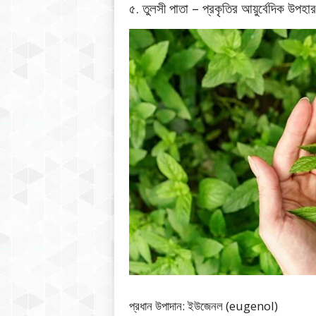
৫. তুলসী পাতা – প্রকৃতির আয়ুর্বেদিক উপহার
প্রধান উপাদান: ইউজেনল (eugenol)