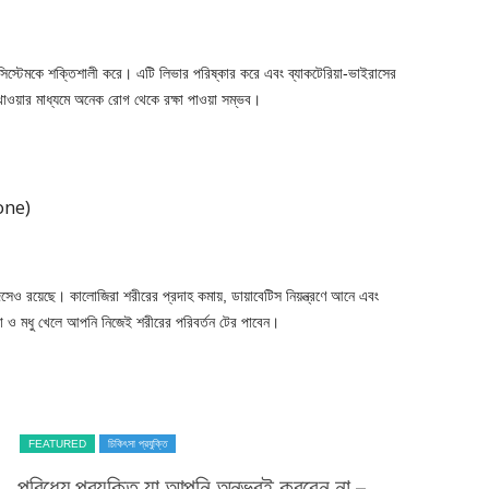
িস্টেমকে শক্তিশালী করে। এটি লিভার পরিষ্কার করে এবং ব্যাকটেরিয়া-ভাইরাসের
খাওয়ার মাধ্যমে অনেক রোগ থেকে রক্ষা পাওয়া সম্ভব।
one)
সেও রয়েছে। কালোজিরা শরীরের প্রদাহ কমায়, ডায়াবেটিস নিয়ন্ত্রণে আনে এবং
রা ও মধু খেলে আপনি নিজেই শরীরের পরিবর্তন টের পাবেন।
FEATURED
স্বাস্থ্যকর খাবার
ওমেগা-৩-এ ভরপুর ১৫টি দেশি খাবার: হার্ট,