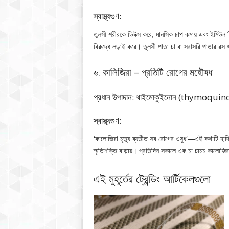
স্বাস্থ্যগুণ:
তুলসী শরীরকে ডিটক্স করে, মানসিক চাপ কমায় এবং ইমিউন স
বিরুদ্ধে লড়াই করে। তুলসী পাতা চা বা সরাসরি পাতার রস 
৬. কালিজিরা – প্রতিটি রোগের মহৌষধ
প্রধান উপাদান: থাইমোকুইনোন (thymoquin
স্বাস্থ্যগুণ:
‘কালোজিরা মৃত্যু ব্যতীত সব রোগের ওষুধ’—এই কথাটি হাদি
স্মৃতিশক্তি বাড়ায়। প্রতিদিন সকালে এক চা চামচ কালোজি
এই মুহূর্তের ট্রেন্ডিং আর্টিকেলগুলো
ি অনুভবই করবেন না –