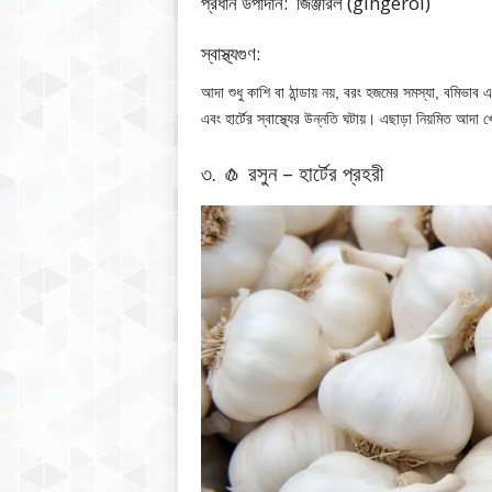
প্রধান উপাদান: জিঞ্জারল (gingerol)
স্বাস্থ্যগুণ:
আদা শুধু কাশি বা ঠান্ডায় নয়, বরং হজমের সমস্যা, বমিভাব 
এবং হার্টের স্বাস্থ্যের উন্নতি ঘটায়। এছাড়া নিয়মিত আদা 
৩. 🧄 রসুন – হার্টের প্রহরী