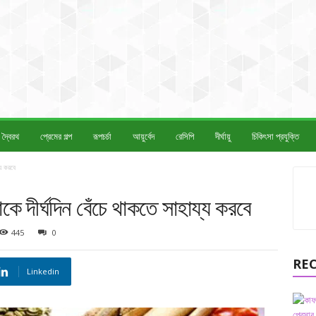
দ্বৈরথ
প্রেমের গল্প
রূপচর্চা
আয়ুর্বেদ
রেসিপি
দীর্ঘায়ু
চিকিৎসা প্রযুক্তি
য করবে
দীর্ঘদিন বেঁচে থাকতে সাহায্য করবে
445
0
RE
Linkedin