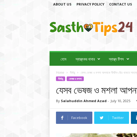
ABOUT US
PRIVACY POLICY
CONTACT US
স্বা
স্থ্য
টি
প
স
2
4
হোম
স্বাস্থ্যকর খাবার
স্বাস্থ্য টিপস
Home
দীর্ঘায়ু
যেসব ভেষজ ও মশলা আপনাকে দীর্ঘদিন বেঁচে থাকতে সাহায্
দীর্ঘায়ু
ভেষজ ও মশলা
যেসব ভেষজ ও মশলা আপনাকে 
By
Salahuddin Ahmed Azad
-
July 10, 2025
Facebook
Twitter