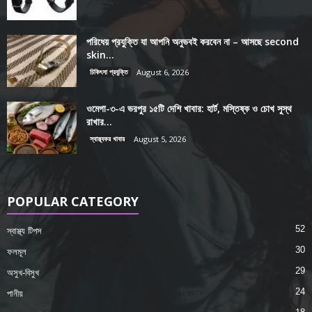
পরিধেয় প্রযুক্তি যা আপনি অনুভবই করবেন না – আসছে second
skin...
চিকিৎসা প্রযুক্তি
August 6, 2026
ওমেগা-৩-এ ভরপুর ১৫টি দেশি খাবার: হার্ট, মস্তিষ্ক ও চোখ সুস্থ
রাখার...
স্বাস্থ্যকর খাবার
August 5, 2026
POPULAR CATEGORY
52
স্বাস্থ্য টিপস
30
ফলমূল
29
অসুখ-বিসুখ
24
পানীয়