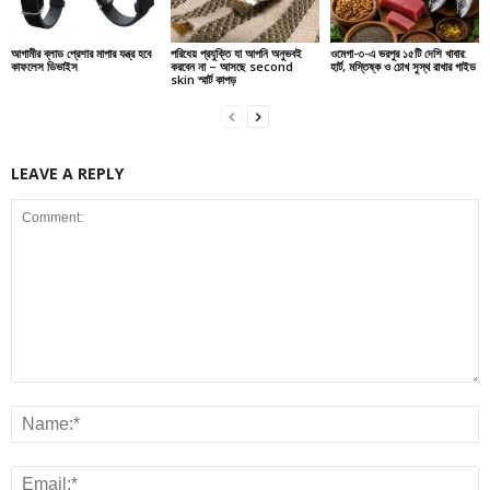
আগামীর ব্লাড প্রেশার মাপার যন্ত্র হবে
পরিধেয় প্রযুক্তি যা আপনি অনুভবই
ওমেগা-৩-এ ভরপুর ১৫টি দেশি খাবার:
কাফলেস ডিভাইস
করবেন না – আসছে second
হার্ট, মস্তিষ্ক ও চোখ সুস্থ রাখার গাইড
skin স্মার্ট কাপড়
LEAVE A REPLY