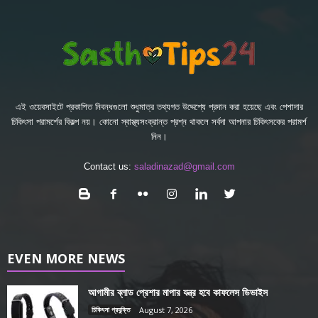
এই ওয়েবসাইটে প্রকাশিত নিবন্ধগুলো শুধুমাত্র তথ্যগত উদ্দেশ্যে প্রদান করা হয়েছে এবং পেশাদার
চিকিৎসা পরামর্শের বিকল্প নয়। কোনো স্বাস্থ্যসংক্রান্ত প্রশ্ন থাকলে সর্বদা আপনার চিকিৎসকের পরামর্শ
নিন।
Contact us:
saladinazad@gmail.com
EVEN MORE NEWS
আগামীর ব্লাড প্রেশার মাপার যন্ত্র হবে কাফলেস ডিভাইস
চিকিৎসা প্রযুক্তি
August 7, 2026