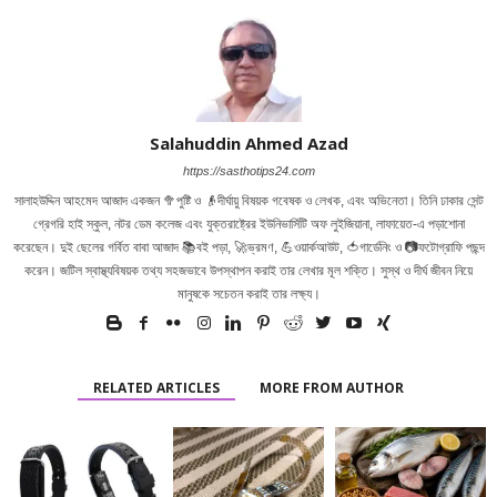
Salahuddin Ahmed Azad
https://sasthotips24.com
সালাহউদ্দিন আহমেদ আজাদ একজন 🥦পুষ্টি ও 👴দীর্ঘায়ু বিষয়ক গবেষক ও লেখক, এবং অভিনেতা। তিনি ঢাকার সেন্ট
গ্রেগরি হাই স্কুল, নটর ডেম কলেজ এবং যুক্তরাষ্ট্রের ইউনিভার্সিটি অফ লুইজিয়ানা, লাফায়েত-এ পড়াশোনা
করেছেন। দুই ছেলের গর্বিত বাবা আজাদ 📚বই পড়া, 🚀ভ্রমণ, 💪ওয়ার্কআউট, 🍅গার্ডেনিং ও 📷ফটোগ্রাফি পছন্দ
করেন। জটিল স্বাস্থ্যবিষয়ক তথ্য সহজভাবে উপস্থাপন করাই তার লেখার মূল শক্তি। সুস্থ ও দীর্ঘ জীবন নিয়ে
মানুষকে সচেতন করাই তার লক্ষ্য।
RELATED ARTICLES
MORE FROM AUTHOR