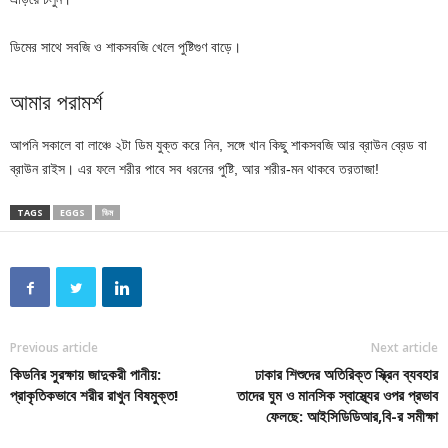
ডিমের সাথে সবজি ও শাকসবজি খেলে পুষ্টিগুণ বাড়ে।
আমার পরামর্শ
আপনি সকালে বা লাঞ্চে ২টা ডিম যুক্ত করে নিন, সঙ্গে খান কিছু শাকসবজি আর ব্রাউন ব্রেড বা
ব্রাউন রাইস। এর ফলে শরীর পাবে সব ধরনের পুষ্টি, আর শরীর-মন থাকবে তরতাজা!
TAGS
EGGS
ডিম
Previous article
Next article
কিডনির সুরক্ষায় জাদুকরী পানীয়:
ঢাকার শিশুদের অতিরিক্ত স্ক্রিন ব্যবহার
প্রাকৃতিকভাবে শরীর রাখুন বিষমুক্ত!
তাদের ঘুম ও মানসিক স্বাস্থ্যের ওপর প্রভাব
ফেলছে: আইসিডিডিআর,বি-র সমীক্ষা