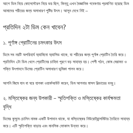
আগে ডিম নিয়ে কোলেস্টেরল নিয়ে ভয় ছিল, কিন্তু এখন বৈজ্ঞানিক গবেষণায় প্রমাণিত হয়েছে ডিম
আমাদের শরীরের জন্য অসাধারণ পুষ্টির উৎস। আসুন দেখে নিই –
প্রতিদিন ২টা ডিম কেন খাবেন?
১. পূর্ণাঙ্গ প্রোটিনের চমৎকার উৎস
ডিমে সব নয়টি অপরিহার্য অ্যামিনো অ্যাসিড থাকে, যা শরীরের জন্য পূর্ণাঙ্গ প্রোটিন তৈরি করে।
প্রতিদিন ২টা ডিম খেলে প্রোটিনের চাহিদা পূরণে বড় সাহায্য হয়। পেশী গঠন, কোষ মেরামত ও
শক্তি উৎপাদনে ডিমের প্রোটিন অসাধারণ ভূমিকা পালন করে।
আপনি জিমে যান বা ঘরে হালকা ওয়ার্কআউট করেন, ডিম আপনার মাসল বিল্ডারের বন্ধু।
২. মস্তিষ্কের জন্য উপকারী – স্মৃতিশক্তি ও মস্তিষ্কের কার্যক্ষমতা
বৃদ্ধি
ডিমের কুসুমে চোলিন নামক একটি উপাদান থাকে, যা মস্তিষ্কের নিউরোট্রান্সমিটার তৈরিতে সাহায্য
করে। এটি স্মৃতিশক্তি বাড়ায় এবং মানসিক ফোকাস উন্নত করে।