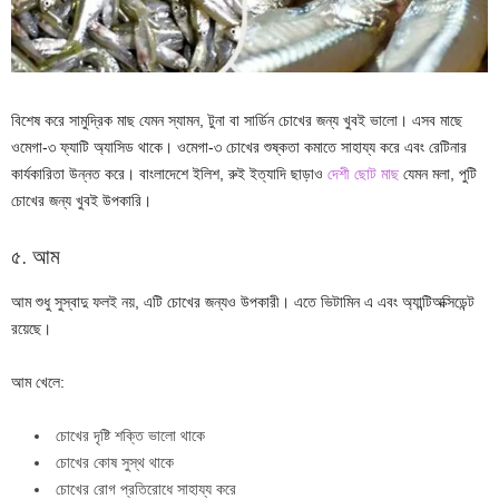
বিশেষ করে সামুদ্রিক মাছ যেমন স্যামন, টুনা বা সার্ডিন চোখের জন্য খুবই ভালো। এসব মাছে
ওমেগা-৩ ফ্যাটি অ্যাসিড থাকে। ওমেগা-৩ চোখের শুষ্কতা কমাতে সাহায্য করে এবং রেটিনার
কার্যকারিতা উন্নত করে। বাংলাদেশে ইলিশ, রুই ইত্যাদি ছাড়াও
দেশী ছোট মাছ
যেমন মলা, পুটি
চোখের জন্য খুবই উপকারি।
৫. আম
আম শুধু সুস্বাদু ফলই নয়, এটি চোখের জন্যও উপকারী। এতে ভিটামিন এ এবং অ্যান্টিঅক্সিডেন্ট
রয়েছে।
আম খেলে:
চোখের দৃষ্টি শক্তি ভালো থাকে
চোখের কোষ সুস্থ থাকে
চোখের রোগ প্রতিরোধে সাহায্য করে