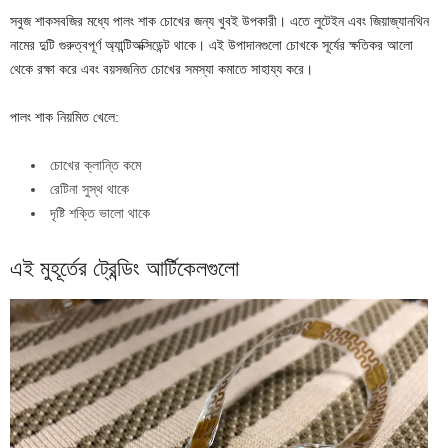
সবুজ শাকসবজির মধ্যে পালং শাক চোখের জন্য খুবই উপকারী। এতে লুটেইন এবং জিয়াজ্যানথিন
নামের দুটি গুরুত্বপূর্ণ অ্যান্টিঅক্সিডেন্ট থাকে। এই উপাদানগুলো চোখকে সূর্যের ক্ষতিকর আলো
থেকে রক্ষা করে এবং বয়সজনিত চোখের সমস্যা কমাতে সাহায্য করে।
পালং শাক নিয়মিত খেলে:
চোখের ক্লান্তি কমে
রেটিনা সুস্থ থাকে
দৃষ্টি শক্তি ভালো থাকে
এই মুহূর্তের ট্রেন্ডিং আর্টিকেলগুলো