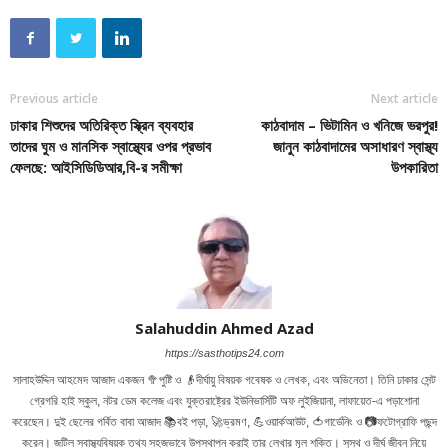
Previous article
Next article
ঢাকার শিশুদের অতিরিক্ত স্ক্রিন ব্যবহার
কাঠবাদাম – ভিটামিন ও খনিজে ভরপুর!
তাদের ঘুম ও মানসিক স্বাস্থ্যের ওপর প্রভাব
জানুন কাঠবাদামের অসাধারণ স্বাস্থ্য
ফেলছে: আইসিডিডিআর,বি-র সমীক্ষা
উপকারিতা
Salahuddin Ahmed Azad
https://sasthotips24.com
সালাহউদ্দিন আহমেদ আজাদ একজন 🥦পুষ্টি ও 👴দীর্ঘায়ু বিষয়ক গবেষক ও লেখক, এবং অভিনেতা। তিনি ঢাকার সেন্ট
গ্রেগরি হাই স্কুল, নটর ডেম কলেজ এবং যুক্তরাষ্ট্রের ইউনিভার্সিটি অফ লুইজিয়ানা, লাফায়েত-এ পড়াশোনা
করেছেন। দুই ছেলের গর্বিত বাবা আজাদ 📚বই পড়া, 🚀ভ্রমণ, 💪ওয়ার্কআউট, 🍅গার্ডেনিং ও 📷ফটোগ্রাফি পছন্দ
করেন। জটিল স্বাস্থ্যবিষয়ক তথ্য সহজভাবে উপস্থাপন করাই তার লেখার মূল শক্তি। সুস্থ ও দীর্ঘ জীবন নিয়ে