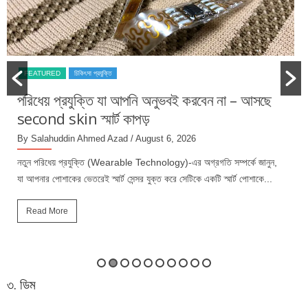
FEATURED
স্বাস্থ্যকর খাবার
ওমেগা-৩-এ ভরপুর ১৫টি দেশি খাবার: হার্ট, মস্তিষ্ক ও
চোখ সুস্থ রাখার গাইড
By Salahuddin Ahmed Azad
/ August 5, 2026
ন,
ওমেগা-৩-এ ভরপুর দেশি খাবার নিয়মিত খাদ্যতালিকায় রাখলে হৃদ্‌স্বাস্থ্য ভালো থাকে,
.
মস্তিষ্কের কার্যক্ষমতা বাড়ে, প্রদাহ কমে এবং শরীর প্রয়োজনীয় স্বাস্থ্যকর চর্বি...
Read More
৩. ডিম