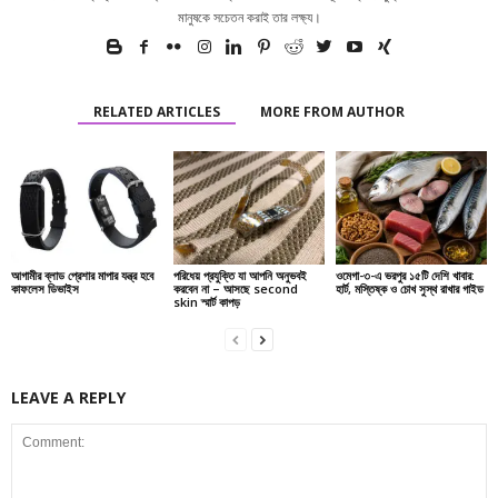
মানুষকে সচেতন করাই তার লক্ষ্য।
RELATED ARTICLES
MORE FROM AUTHOR
আগামীর ব্লাড প্রেশার মাপার যন্ত্র হবে
পরিধেয় প্রযুক্তি যা আপনি অনুভবই
ওমেগা-৩-এ ভরপুর ১৫টি দেশি খাবার:
কাফলেস ডিভাইস
করবেন না – আসছে second
হার্ট, মস্তিষ্ক ও চোখ সুস্থ রাখার গাইড
skin স্মার্ট কাপড়
LEAVE A REPLY