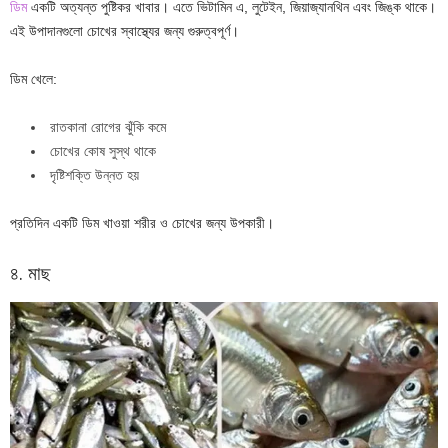
ডিম
একটি অত্যন্ত পুষ্টিকর খাবার। এতে ভিটামিন এ, লুটেইন, জিয়াজ্যানথিন এবং জিঙ্ক থাকে।
এই উপাদানগুলো চোখের স্বাস্থ্যের জন্য গুরুত্বপূর্ণ।
ডিম খেলে:
রাতকানা রোগের ঝুঁকি কমে
চোখের কোষ সুস্থ থাকে
দৃষ্টিশক্তি উন্নত হয়
প্রতিদিন একটি ডিম খাওয়া শরীর ও চোখের জন্য উপকারী।
৪. মাছ