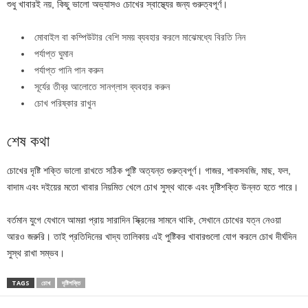
শুধু খাবারই নয়, কিছু ভালো অভ্যাসও চোখের স্বাস্থ্যের জন্য গুরুত্বপূর্ণ।
মোবাইল বা কম্পিউটার বেশি সময় ব্যবহার করলে মাঝেমধ্যে বিরতি নিন
পর্যাপ্ত ঘুমান
পর্যাপ্ত পানি পান করুন
সূর্যের তীব্র আলোতে সানগ্লাস ব্যবহার করুন
চোখ পরিষ্কার রাখুন
শেষ কথা
চোখের দৃষ্টি শক্তি ভালো রাখতে সঠিক পুষ্টি অত্যন্ত গুরুত্বপূর্ণ। গাজর, শাকসবজি, মাছ, ফল,
বাদাম এবং দইয়ের মতো খাবার নিয়মিত খেলে চোখ সুস্থ থাকে এবং দৃষ্টিশক্তি উন্নত হতে পারে।
বর্তমান যুগে যেখানে আমরা প্রায় সারাদিন স্ক্রিনের সামনে থাকি, সেখানে চোখের যত্ন নেওয়া
আরও জরুরি। তাই প্রতিদিনের খাদ্য তালিকায় এই পুষ্টিকর খাবারগুলো যোগ করলে চোখ দীর্ঘদিন
সুস্থ রাখা সম্ভব।
TAGS
চোখ
দৃষ্টিশক্তি