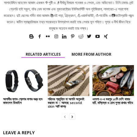
সালাহউদ্দিন আহমেদ আজাদ একজন 🥦পুষ্টি ও 👴দীর্ঘায়ু বিষয়ক গবেষক ও লেখক, এবং অভিনেতা। তিনি ঢাকার সেন্ট
গ্রেগরি হাই স্কুল, নটর ডেম কলেজ এবং যুক্তরাষ্ট্রের ইউনিভার্সিটি অফ লুইজিয়ানা, লাফায়েত-এ পড়াশোনা
করেছেন। দুই ছেলের গর্বিত বাবা আজাদ 📚বই পড়া, 🚀ভ্রমণ, 💪ওয়ার্কআউট, 🍅গার্ডেনিং ও 📷ফটোগ্রাফি পছন্দ
করেন। জটিল স্বাস্থ্যবিষয়ক তথ্য সহজভাবে উপস্থাপন করাই তার লেখার মূল শক্তি। সুস্থ ও দীর্ঘ জীবন নিয়ে
মানুষকে সচেতন করাই তার লক্ষ্য।
RELATED ARTICLES
MORE FROM AUTHOR
আগামীর ব্লাড প্রেশার মাপার যন্ত্র হবে
পরিধেয় প্রযুক্তি যা আপনি অনুভবই
ওমেগা-৩-এ ভরপুর ১৫টি দেশি খাবার:
কাফলেস ডিভাইস
করবেন না – আসছে second
হার্ট, মস্তিষ্ক ও চোখ সুস্থ রাখার গাইড
skin স্মার্ট কাপড়
LEAVE A REPLY