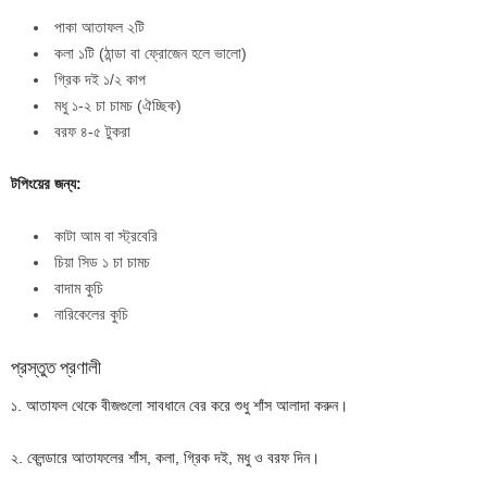
পাকা আতাফল ২টি
কলা ১টি (ঠান্ডা বা ফ্রোজেন হলে ভালো)
গ্রিক দই ১/২ কাপ
মধু ১-২ চা চামচ (ঐচ্ছিক)
বরফ ৪-৫ টুকরা
টপিংয়ের জন্য:
কাটা আম বা স্ট্রবেরি
চিয়া সিড ১ চা চামচ
বাদাম কুচি
নারিকেলের কুচি
প্রস্তুত প্রণালী
১. আতাফল থেকে বীজগুলো সাবধানে বের করে শুধু শাঁস আলাদা করুন।
২. ব্লেন্ডারে আতাফলের শাঁস, কলা, গ্রিক দই, মধু ও বরফ দিন।