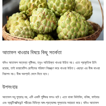
আতাফল খাওয়ার বিষয়ে কিছু সতর্কতা
যদিও আতাফল অত্যন্ত পুষ্টিকর, তবুও অতিরিক্ত খাওয়া উচিত নয়। এতে প্রাকৃতিক চিনি
রয়েছে, তাই ডায়াবেটিস রোগীদের পরিমাণ নিয়ন্ত্রণ করে খাওয়া উচিত। এছাড়া এর বীজ খাওয়া
নিরাপদ নয়। বীজ অবশ্যই ফেলে দিতে হবে।
উপসংহার
আতাফল শুধু সুস্বাদু নয়, এটি একটি পুষ্টিকর ফলও বটে। এতে থাকা ভিটামিন, খনিজ, ফাইবার
এবং অ্যান্টিঅক্সিডেন্ট শরীরের বিভিন্ন অঙ্গ-প্রত্যঙ্গের সুস্থতায় সহায়তা করে। যদিও আতাফল