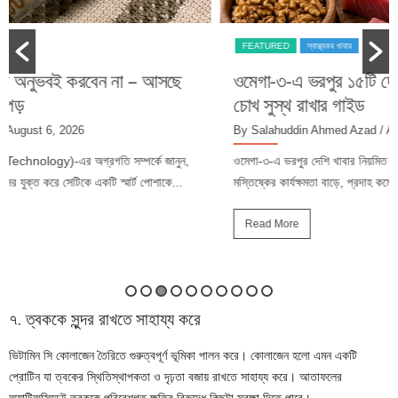
FEATURED
স্বাস্থ্যকর খাবার
ওমেগা-৩-এ ভরপুর ১৫টি দেশি খাবার: হার্ট, মস্তিষ্ক ও
চোখ সুস্থ রাখার গাইড
By Salahuddin Ahmed Azad
/ August 5, 2026
ওমেগা-৩-এ ভরপুর দেশি খাবার নিয়মিত খাদ্যতালিকায় রাখলে হৃদ্‌স্বাস্থ্য ভালো থাকে,
মস্তিষ্কের কার্যক্ষমতা বাড়ে, প্রদাহ কমে এবং শরীর প্রয়োজনীয় স্বাস্থ্যকর চর্বি...
Read More
৭. ত্বককে সুন্দর রাখতে সাহায্য করে
ভিটামিন সি কোলাজেন তৈরিতে গুরুত্বপূর্ণ ভূমিকা পালন করে। কোলাজেন হলো এমন একটি
প্রোটিন যা ত্বকের স্থিতিস্থাপকতা ও দৃঢ়তা বজায় রাখতে সাহায্য করে। আতাফলের
অ্যান্টিঅক্সিডেন্ট ত্বককে পরিবেশগত ক্ষতির বিরুদ্ধে কিছুটা সুরক্ষা দিতে পারে।