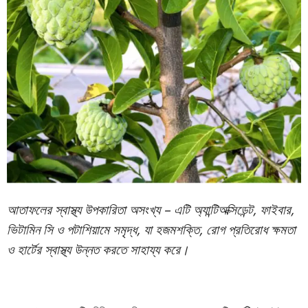
আতাফলের স্বাস্থ্য উপকারিতা অসংখ্য – এটি অ্যান্টিঅক্সিডেন্ট, ফাইবার,
ভিটামিন সি ও পটাশিয়ামে সমৃদ্ধ, যা হজমশক্তি, রোগ প্রতিরোধ ক্ষমতা
ও হার্টের স্বাস্থ্য উন্নত করতে সাহায্য করে।