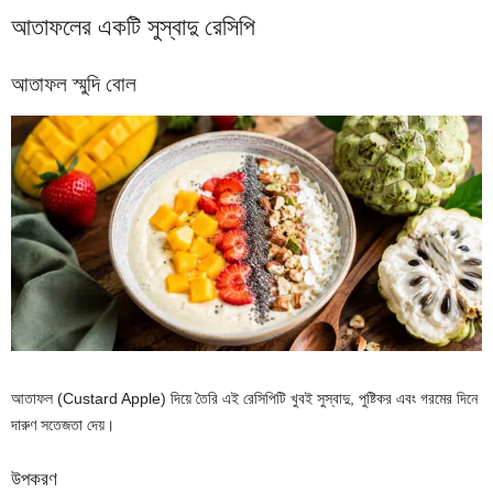
আতাফলের একটি সুস্বাদু রেসিপি
আতাফল স্মুদি বোল
আতাফল (Custard Apple) দিয়ে তৈরি এই রেসিপিটি খুবই সুস্বাদু, পুষ্টিকর এবং গরমের দিনে
দারুণ সতেজতা দেয়।
উপকরণ