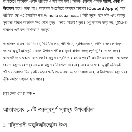
বাংলাদেশে আতাফল একটি পরিচিত ও জনপ্রিয় ফল। অনেক এলাকায় এটিকে
শরিফা
,
নোনা
বা
সীতাফল
নামেও ডাকা হয়। আতাফল ইংরেজিতে কাস্টার্ড অ্যাপল (
Custard Apple
) নামে
পরিচিত এবং এর বৈজ্ঞানিক নাম Annona squamosa। মিষ্টি স্বাদ, নরম শাঁস এবং অনন্য
সুবাসের কারণে আতাফল শিশু থেকে বৃদ্ধ—সবার কাছেই প্রিয়। শুধু স্বাদের জন্য নয়, পুষ্টিগুণের
কারণেও এই ফল বিশেষভাবে সমাদৃত।
আতাফলে রয়েছে
ভিটামিন সি
, ভিটামিন বি৬, পটাশিয়াম, ম্যাগনেসিয়াম, ফাইবার এবং বিভিন্ন
ধরনের অ্যান্টিঅক্সিডেন্ট। এসব উপাদান শরীরকে সুস্থ রাখতে গুরুত্বপূর্ণ ভূমিকা পালন করে।
অনেকেই জানতে চান, আতাফল কি ক্যান্সার প্রতিরোধ করতে পারে? এর উত্তর হলো—আতাফল
কোনো ক্যান্সারের ওষুধ নয় এবং ক্যান্সার নিরাময়ও করে না। তবে এতে থাকা অ্যান্টিঅক্সিডেন্ট
শরীরের কোষকে ফ্রি র‌্যাডিকেলের ক্ষতি থেকে রক্ষা করতে সাহায্য করে, যা দীর্ঘমেয়াদে ক্যান্সারের
ঝুঁকি কমাতে সহায়ক হতে পারে।
চলুন জেনে নেওয়া যাক –
আতাফলের ১০টি গুরুত্বপূর্ণ স্বাস্থ্য উপকারিতা
১. শক্তিশালী অ্যান্টিঅক্সিডেন্টের উৎস