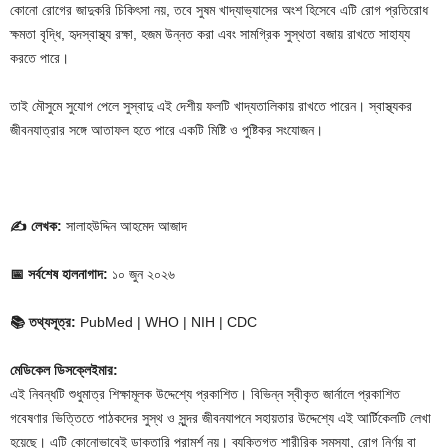
কোনো রোগের জাদুকরি চিকিৎসা নয়, তবে সুষম খাদ্যাভ্যাসের অংশ হিসেবে এটি রোগ প্রতিরোধ
ক্ষমতা বৃদ্ধি, হৃদস্বাস্থ্য রক্ষা, হজম উন্নত করা এবং সামগ্রিক সুস্থতা বজায় রাখতে সাহায্য
করতে পারে।
তাই মৌসুমে সুযোগ পেলে সুস্বাদু এই দেশীয় ফলটি খাদ্যতালিকায় রাখতে পারেন। স্বাস্থ্যকর
জীবনযাত্রার সঙ্গে আতাফল হতে পারে একটি মিষ্টি ও পুষ্টিকর সংযোজন।
✍️
লেখক:
সালাহউদ্দিন আহমেদ আজাদ
📅
সর্বশেষ হালনাগাদ:
১০ জুন ২০২৬
📚
তথ্যসূত্র:
PubMed | WHO | NIH | CDC
মেডিকেল ডিসক্লেইমার:
এই নিবন্ধটি শুধুমাত্র শিক্ষামূলক উদ্দেশ্যে প্রকাশিত। বিভিন্ন স্বীকৃত জার্নালে প্রকাশিত
গবেষণার ভিত্তিতে পাঠকদের সুস্থ ও সুন্দর জীবনযাপনে সহায়তার উদ্দেশ্যে এই আর্টিকেলটি লেখা
হয়েছে। এটি কোনোভাবেই ডাক্তারি পরামর্শ নয়। ব্যক্তিগত শারীরিক সমস্যা, রোগ নির্ণয় বা