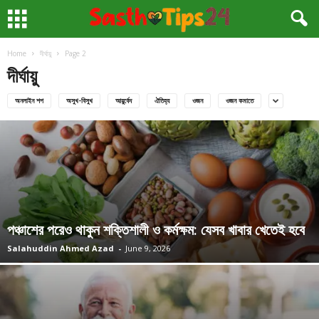
Home
দীর্ঘায়ু
Page 2
দীর্ঘায়ু
অনলাইন শপ
অসুখ-বিসুখ
আয়ুর্বেদ
ঐতিহ্য
ওজন
ওজন কমাতে
পঞ্চাশের পরেও থাকুন শক্তিশালী ও কর্মক্ষম: যেসব খাবার খেতেই হবে
Salahuddin Ahmed Azad
-
June 9, 2026