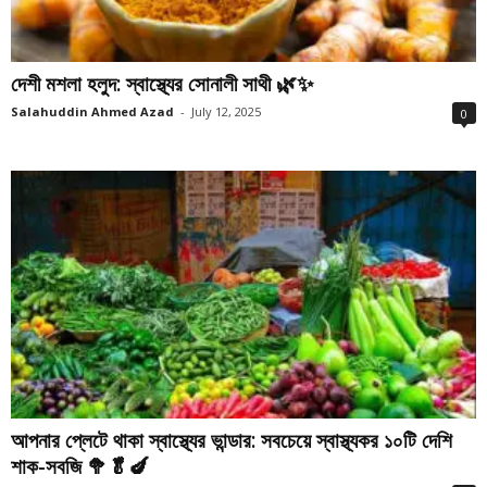
দেশী মশলা হলুদ: স্বাস্থ্যের সোনালী সাথী 🌿✨
Salahuddin Ahmed Azad
-
July 12, 2025
0
আপনার প্লেটে থাকা স্বাস্থ্যের ভান্ডার: সবচেয়ে স্বাস্থ্যকর ১০টি দেশি
শাক-সবজি 🥦🥬🍆