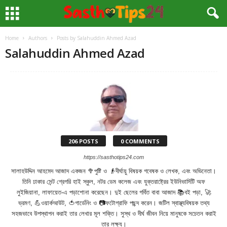
Home
Authors
Posts by Salahuddin Ahmed Azad
Salahuddin Ahmed Azad
206 POSTS
0 COMMENTS
https://sasthotips24.com
সালাহউদ্দিন আহমেদ আজাদ একজন 🥦পুষ্টি ও 👴দীর্ঘায়ু বিষয়ক গবেষক ও লেখক, এবং অভিনেতা।
তিনি ঢাকার সেন্ট গ্রেগরি হাই স্কুল, নটর ডেম কলেজ এবং যুক্তরাষ্ট্রের ইউনিভার্সিটি অফ
লুইজিয়ানা, লাফায়েত-এ পড়াশোনা করেছেন। দুই ছেলের গর্বিত বাবা আজাদ 📚বই পড়া, 🚀
ভ্রমণ, 💪ওয়ার্কআউট, 🍅গার্ডেনিং ও 📷ফটোগ্রাফি পছন্দ করেন। জটিল স্বাস্থ্যবিষয়ক তথ্য
সহজভাবে উপস্থাপন করাই তার লেখার মূল শক্তি। সুস্থ ও দীর্ঘ জীবন নিয়ে মানুষকে সচেতন করাই
তার লক্ষ্য।