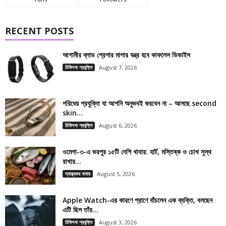
RECENT POSTS
আগামীর ব্লাড প্রেশার মাপার যন্ত্র হবে কাফলেস ডিভাইস
চিকিৎসা প্রযুক্তি
August 7, 2026
পরিধেয় প্রযুক্তি যা আপনি অনুভবই করবেন না – আসছে second
skin...
চিকিৎসা প্রযুক্তি
August 6, 2026
ওমেগা-৩-এ ভরপুর ১৫টি দেশি খাবার: হার্ট, মস্তিষ্ক ও চোখ সুস্থ
রাখার...
স্বাস্থ্যকর খাবার
August 5, 2026
Apple Watch-এর কারণে প্রাণে বাঁচলেন এক ব্যক্তি, বলছেন
এটি ছিল তাঁর...
চিকিৎসা প্রযুক্তি
August 3, 2026