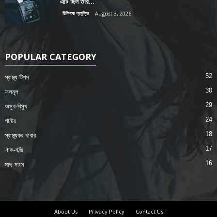
এটি ছিল তাঁর...
চিকিৎসা প্রযুক্তি
August 3, 2026
POPULAR CATEGORY
52
স্বাস্থ্য টিপস
30
ফলমূল
29
অসুখ-বিসুখ
24
পানীয়
18
স্বাস্থ্যকর খাবার
17
শাক-সব্জি
16
মাছ মাংস
About Us
Privacy Policy
Contact Us