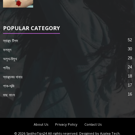
POPULAR CATEGORY
52
স্বাস্থ্য টিপস
30
ফলমূল
29
অসুখ-বিসুখ
24
পানীয়
18
স্বাস্থ্যকর খাবার
17
শাক-সব্জি
16
মাছ মাংস
About Us
Privacy Policy
Contact Us
© 2026 SasthoTips24 All rights reserved. Designed by Azalea Tech.