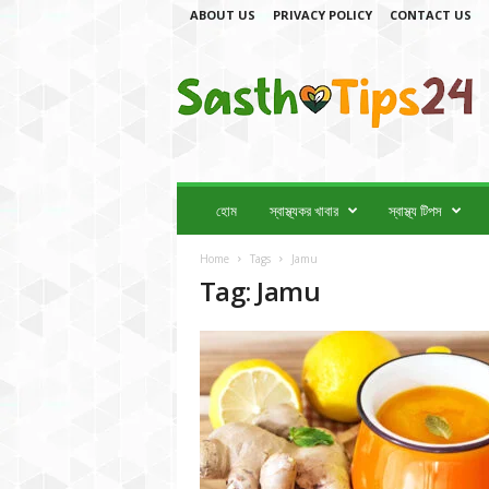
ABOUT US
PRIVACY POLICY
CONTACT US
স্বা
স্থ্য
টি
প
স
2
4
হোম
স্বাস্থ্যকর খাবার
স্বাস্থ্য টিপস
Home
Tags
Jamu
Tag: Jamu