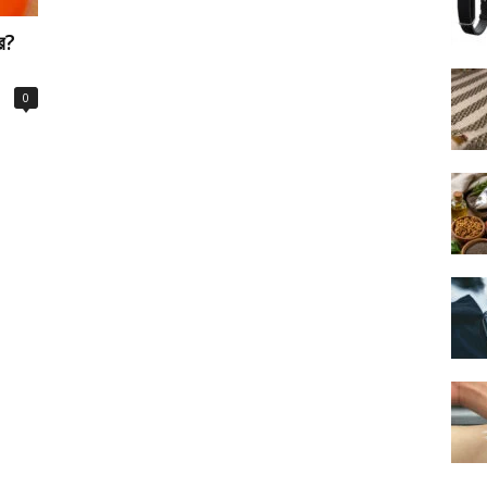
কর?
0