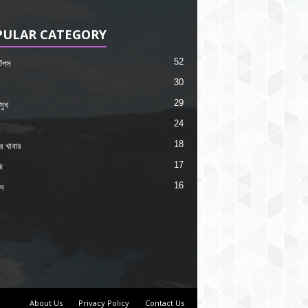
PULAR CATEGORY
52
 টিপস
30
29
সুখ
24
18
কর খাবার
17
ি
16
ংস
About Us
Privacy Policy
Contact Us