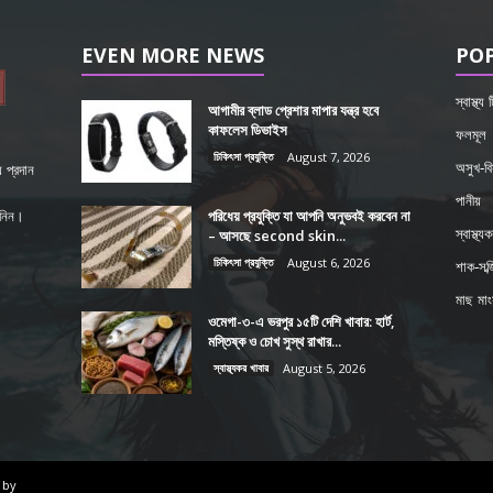
EVEN MORE NEWS
PO
স্বাস্থ্য
আগামীর ব্লাড প্রেশার মাপার যন্ত্র হবে
কাফলেস ডিভাইস
ফলমূল
চিকিৎসা প্রযুক্তি
August 7, 2026
অসুখ-বি
 প্রদান
পানীয়
পরিধেয় প্রযুক্তি যা আপনি অনুভবই করবেন না
শ নিন।
– আসছে second skin...
স্বাস্থ্য
চিকিৎসা প্রযুক্তি
August 6, 2026
শাক-সব্জ
মাছ মা
ওমেগা-৩-এ ভরপুর ১৫টি দেশি খাবার: হার্ট,
মস্তিষ্ক ও চোখ সুস্থ রাখার...
স্বাস্থ্যকর খাবার
August 5, 2026
 by