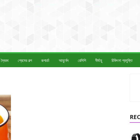
দ্বৈরথ
প্রেমের গল্প
রূপচর্চা
আয়ুর্বেদ
রেসিপি
দীর্ঘায়ু
চিকিৎসা প্রযুক্তি
RE