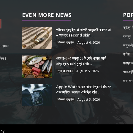
EVEN MORE NEWS
PO
স্বাস্থ্য
পরিধেয় প্রযুক্তি যা আপনি অনুভবই করবেন না
– আসছে second skin...
ফলমূল
চিকিৎসা প্রযুক্তি
August 6, 2026
অসুখ-বি
 প্রদান
পানীয়
ওমেগা-৩-এ ভরপুর ১৫টি দেশি খাবার: হার্ট,
শ নিন।
মস্তিষ্ক ও চোখ সুস্থ রাখার...
স্বাস্থ্য
স্বাস্থ্যকর খাবার
August 5, 2026
শাক-সব্জ
মাছ মা
Apple Watch-এর কারণে প্রাণে বাঁচলেন
এক ব্যক্তি, বলছেন এটি ছিল তাঁর...
চিকিৎসা প্রযুক্তি
August 3, 2026
 by