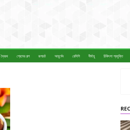
দ্বৈরথ
প্রেমের গল্প
রূপচর্চা
আয়ুর্বেদ
রেসিপি
দীর্ঘায়ু
চিকিৎসা প্রযুক্তি
RE