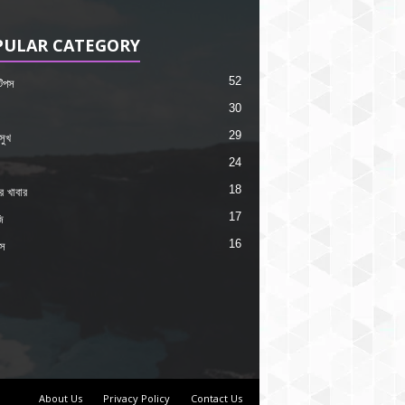
PULAR CATEGORY
52
 টিপস
30
29
সুখ
24
18
কর খাবার
17
ি
16
ংস
About Us
Privacy Policy
Contact Us