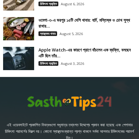
চিকিৎসা প্রযুক্তি
August 6, 2026
ওমেগা-৩-এ ভরপুর ১৫টি দেশি খাবার: হার্ট, মস্তিষ্ক ও চোখ সুস্থ
রাখার...
স্বাস্থ্যকর খাবার
August 5, 2026
Apple Watch-এর কারণে প্রাণে বাঁচলেন এক ব্যক্তি, বলছেন
এটি ছিল তাঁর...
চিকিৎসা প্রযুক্তি
August 3, 2026
এই ওয়েবসাইটে প্রকাশিত নিবন্ধগুলো শুধুমাত্র তথ্যগত উদ্দেশ্যে প্রদান করা হয়েছে এবং পেশাদার
চিকিৎসা পরামর্শের বিকল্প নয়। কোনো স্বাস্থ্যসংক্রান্ত প্রশ্ন থাকলে সর্বদা আপনার চিকিৎসকের পরামর্শ
নিন।