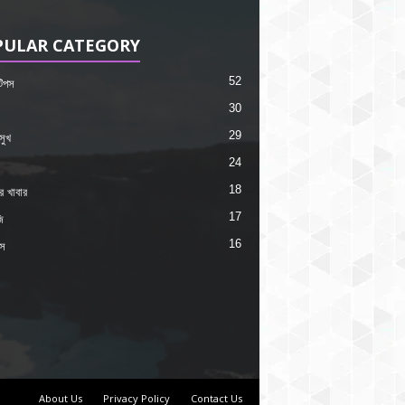
PULAR CATEGORY
52
 টিপস
30
29
সুখ
24
18
কর খাবার
17
ি
16
ংস
About Us
Privacy Policy
Contact Us