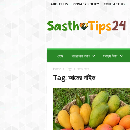
ABOUT US
PRIVACY POLICY
CONTACT US
স্বা
স্থ্য
টি
প
স
2
4
হোম
স্বাস্থ্যকর খাবার
স্বাস্থ্য টিপস
Home
Tags
আমের গাইড
Tag: আমের গাইড