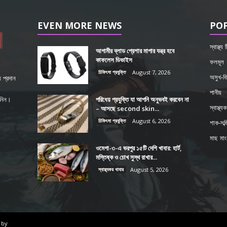
EVEN MORE NEWS
PO
স্বাস্থ্য
আগামীর ব্লাড প্রেশার মাপার যন্ত্র হবে
কাফলেস ডিভাইস
ফলমূল
চিকিৎসা প্রযুক্তি
August 7, 2026
অসুখ-বি
 প্রদান
পানীয়
পরিধেয় প্রযুক্তি যা আপনি অনুভবই করবেন না
শ নিন।
– আসছে second skin...
স্বাস্থ্য
চিকিৎসা প্রযুক্তি
August 6, 2026
শাক-সব্জ
মাছ মা
ওমেগা-৩-এ ভরপুর ১৫টি দেশি খাবার: হার্ট,
মস্তিষ্ক ও চোখ সুস্থ রাখার...
স্বাস্থ্যকর খাবার
August 5, 2026
 by