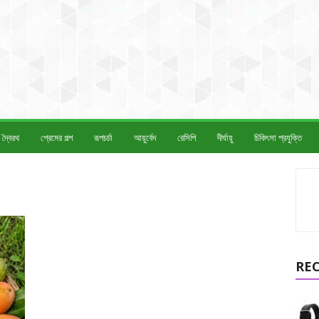
দ্বৈরথ
প্রেমের গল্প
রূপচর্চা
আয়ুর্বেদ
রেসিপি
দীর্ঘায়ু
চিকিৎসা প্রযুক্তি
RE