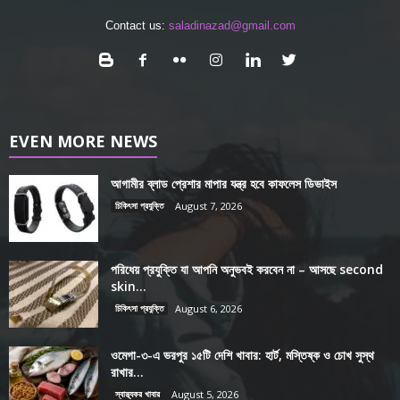
Contact us:
saladinazad@gmail.com
EVEN MORE NEWS
আগামীর ব্লাড প্রেশার মাপার যন্ত্র হবে কাফলেস ডিভাইস
চিকিৎসা প্রযুক্তি
August 7, 2026
পরিধেয় প্রযুক্তি যা আপনি অনুভবই করবেন না – আসছে second
skin...
চিকিৎসা প্রযুক্তি
August 6, 2026
ওমেগা-৩-এ ভরপুর ১৫টি দেশি খাবার: হার্ট, মস্তিষ্ক ও চোখ সুস্থ
রাখার...
স্বাস্থ্যকর খাবার
August 5, 2026