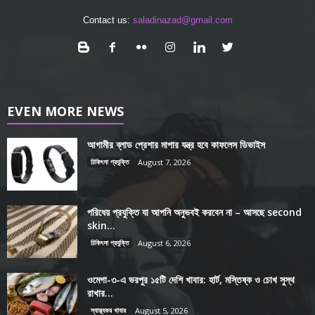
Contact us:
saladinazad@gmail.com
EVEN MORE NEWS
আগামীর ব্লাড প্রেশার মাপার যন্ত্র হবে কাফলেস ডিভাইস
চিকিৎসা প্রযুক্তি
August 7, 2026
পরিধেয় প্রযুক্তি যা আপনি অনুভবই করবেন না – আসছে second
skin...
চিকিৎসা প্রযুক্তি
August 6, 2026
ওমেগা-৩-এ ভরপুর ১৫টি দেশি খাবার: হার্ট, মস্তিষ্ক ও চোখ সুস্থ
রাখার...
স্বাস্থ্যকর খাবার
August 5, 2026