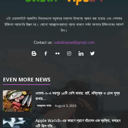
এই ওয়েবসাইটে প্রকাশিত নিবন্ধগুলো শুধুমাত্র তথ্যগত উদ্দেশ্যে প্রদান করা হয়েছে এবং পেশাদার
চিকিৎসা পরামর্শের বিকল্প নয়। কোনো স্বাস্থ্যসংক্রান্ত প্রশ্ন থাকলে সর্বদা আপনার চিকিৎসকের পরামর্শ
নিন।
Contact us:
saladinazad@gmail.com
EVEN MORE NEWS
ওমেগা-৩-এ ভরপুর ১৫টি দেশি খাবার: হার্ট, মস্তিষ্ক ও চোখ সুস্থ
রাখার...
স্বাস্থ্যকর খাবার
August 5, 2026
Apple Watch-এর কারণে প্রাণে বাঁচলেন এক ব্যক্তি, বলছেন
এটি ছিল তাঁর...