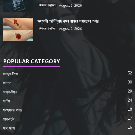
চিকিৎসা প্রযুক্তি
August 3, 2026
অস্থায়ী স্মার্ট ট্যাটু নজর রাখবে স্বাস্থ্যের ওপর
চিকিৎসা প্রযুক্তি
August 2, 2026
POPULAR CATEGORY
52
স্বাস্থ্য টিপস
30
ফলমূল
29
অসুখ-বিসুখ
24
পানীয়
18
স্বাস্থ্যকর খাবার
17
শাক-সব্জি
16
মাছ মাংস