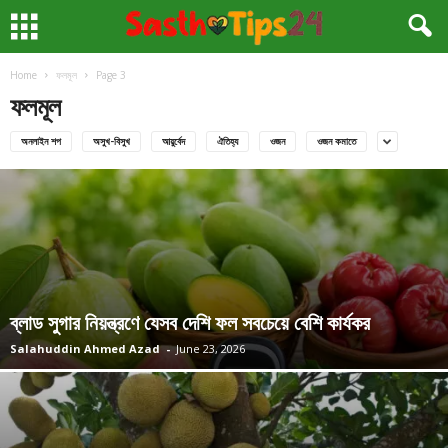
Home
ফলমূল
Page 3
ফলমূল
অনলাইন শপ
অসুখ-বিসুখ
আয়ুর্বেদ
ঐতিহ্য
ওজন
ওজন কমাতে
ব্লাড সুগার নিয়ন্ত্রণে যেসব দেশি ফল সবচেয়ে বেশি কার্যকর
Salahuddin Ahmed Azad
-
June 23, 2026