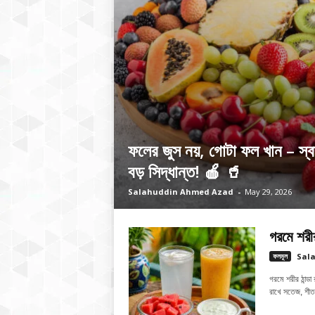
ফলের জুস নয়, গোটা ফল খান – স্বাস
বড় সিদ্ধান্ত! 🍎 🥤
Salahuddin Ahmed Azad
-
May 29, 2026
গরমে শরীর
ফলমূল
Sal
গরমে শরীর ঠান্ড
রাখে সতেজ, শী