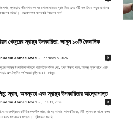
ট হিমসাগর, ল্যাংড়া ও ক্ষীরশাপাতসহ সব রসালো জাতের স্বাদ নিতে এবং খাঁটি ফল চিনতে পড়ুন আমাদের
েরা আমের গাইড"। বাংলাদেশকে অনেকেই “আমের দেশ”...
য়ম খেজুরের স্বাস্থ্য উপকারিতা: জানুন ১০টি বৈজ্ঞানিক
0
ahuddin Ahmed Azad
-
February 5, 2026
রের স্বাস্থ্য উপকারিতা শরীরকে প্রাকৃতিক শক্তি দেয়, হজম উন্নত করে, হৃদযন্ত্র সুস্থ রাখে, রোগ
বাড়ায় এবং দৈনন্দিন কর্মক্ষমতা বৃদ্ধি করে। খেজুর...
িচু: স্বাদ, অনন্যতা এবং স্বাস্থ্য উপকারিতার আদ্যোপান্ত
0
ahuddin Ahmed Azad
-
June 13, 2026
ংলাদেশের জনপ্রিয় একটি উচ্চফলনশীল জাত, যার বড় আকার, আকর্ষণীয় রং, মিষ্টি স্বাদ এবং ভালো ফলন
র কাছে সমানভাবে সমাদৃত। গ্রীষ্মকাল মানেই...