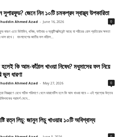
ন সুপারফুড? জেনে নিন ১০টি চমকপ্রদ স্বাস্থ্য উপকারিতা
0
ahuddin Ahmed Azad
-
June 16, 2026
ফুড কারণ এতে ভিটামিন, খনিজ, ফাইবার ও অ্যান্টিঅক্সিডেন্ট আছে যা শরীরের রোগ প্রতিরোধ ক্ষমতা
থ্য ভাল রাখে। বাংলাদেশের জাতীয় ফল কাঁঠাল...
িস হলেই কি আম-কাঁঠাল খাওয়া নিষেধ? মধুমাসের ফল নিয়ে
ি ভুল ধারণা
0
ahuddin Ahmed Azad
-
May 27, 2026
ত্রা নিয়ন্ত্রণে রেখে সঠিক পরিমাণে খেলে ডায়াবেটিস হলে কি আম খাওয়া যাবে – এই প্রশ্নের উত্তর
 চিকিৎসকের পরামর্শ মেনে...
মিষ্টি রত্ন লিচু: জানুন লিচু খাওয়ার ১০টি অবিশ্বাস্য
0
ahuddin Ahmed Azad
-
June 5, 2026