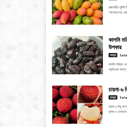
রাজশাহীর সুমিষ্
"বাংলাদেশের স
কালমি মরি
উপকার
ফলমূল
Sal
কালমি মরিয়ম খেজু
প্রতিরোধ ক্ষমতা 
চায়না-৬ ল
ফলমূল
Sal
চায়না-৬ লিচু বা
কৃষক ও ভোক্তাদে