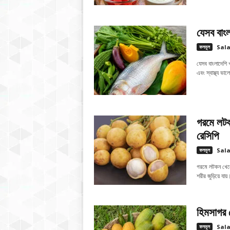
যেসব বাংল
ফলমূল
Sal
যেসব বাংলাদেশি 
এবং স্বাস্থ্য ভ
গরমে লটকন
রেসিপি
ফলমূল
Sal
গরমে লটকন খেলে শ
শরীর জুড়িয়ে যায়
হিমসাগর 
ফলমূল
Sal