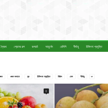
দ্বৈরথ
প্রেমের গল্প
রূপচর্চা
আয়ুর্বেদ
রেসিপি
দীর্ঘায়ু
চিকিৎসা প্রযুক্তি
জন
ওজন কমাতে
ঘুম
চিকিৎসা প্রযুক্তি
ডিটক্স
তেল
দীর্ঘায়ু
0