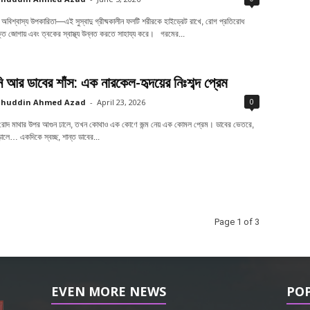
ার অবিশ্বাস্য উপকারিতা—এই সুস্বাদু গ্রীষ্মকালীন ফলটি শরীরকে হাইড্রেট রাখে, রোগ প্রতিরোধ
শক্তি জোগায় এবং ত্বকের স্বাস্থ্য উন্নত করতে সাহায্য করে। গরমের...
ি আর ডাবের শাঁস: এক নারকেল-হৃদয়ের নিঃশব্দ প্রেম
0
ahuddin Ahmed Azad
-
April 23, 2026
 রোদ মাথার উপর আগুন ঢালে, তখন কোথাও এক কোণে জন্ম নেয় এক কোমল প্রেম। ডাবের ভেতরে,
লে… একদিকে স্বচ্ছ, শান্ত ডাবের...
Page 1 of 3
EVEN MORE NEWS
PO