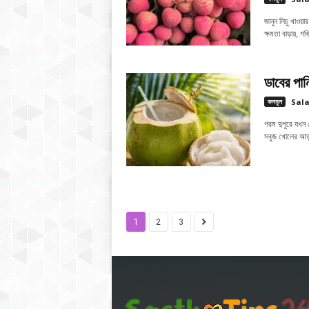
জানুন লিচু খাওয়
ক্ষমতা বাড়ায়, 
ডাবের পান
ফলমূল
Sal
গরম দুপুরে যখন
সবুজ খোলের আড়া
1
2
3