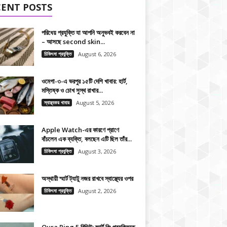
CENT POSTS
পরিধেয় প্রযুক্তি যা আপনি অনুভবই করবেন না
– আসছে second skin...
চিকিৎসা প্রযুক্তি
August 6, 2026
ওমেগা-৩-এ ভরপুর ১৫টি দেশি খাবার: হার্ট,
মস্তিষ্ক ও চোখ সুস্থ রাখার...
স্বাস্থ্যকর খাবার
August 5, 2026
Apple Watch-এর কারণে প্রাণে
বাঁচলেন এক ব্যক্তি, বলছেন এটি ছিল তাঁর...
চিকিৎসা প্রযুক্তি
August 3, 2026
অস্থায়ী স্মার্ট ট্যাটু নজর রাখবে স্বাস্থ্যের ওপর
চিকিৎসা প্রযুক্তি
August 2, 2026