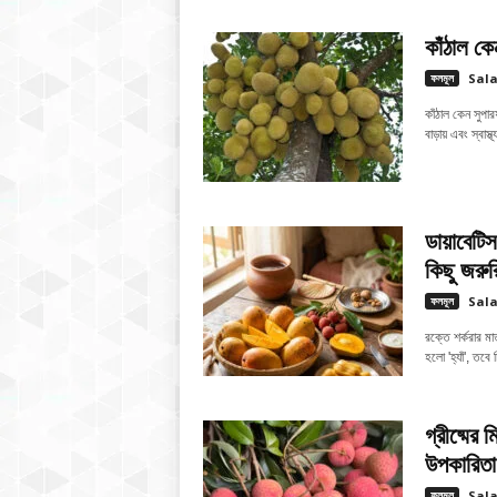
কাঁঠাল কে
ফলমূল
Sal
কাঁঠাল কেন সুপার
বাড়ায় এবং স্বাস্
ডায়াবেট
কিছু জরুর
ফলমূল
Sal
রক্তে শর্করার মা
হলো 'হ্যাঁ', তবে
গ্রীষ্মের 
উপকারিতা
ফলমূল
Sal