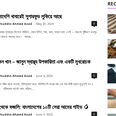
RE
াদেশি খাবারেই সুপারফুড লুকিয়ে আছে
0
ahuddin Ahmed Azad
-
May 30, 2026
খাবার সুপারফুড হিসেবে পরিচিত, যেমন ইলিশ, শাক, আম, পান্তা ভাত ও দই – সেগুলো পুষ্টিগুণে ভরপুর
ালো রাখতে সাহায্য করে। আমরা...
 খান – জানুন স্বাস্থ্য উপকারিতা এবং একটি মুখরোচক
0
ahuddin Ahmed Azad
-
June 6, 2026
রীর থাকে সতেজ, পানিশূন্যতা কমে, ভিটামিন সি পাওয়া যায় এবং টক-মিষ্টি স্বাদে মুহূর্তেই মন ও
। গ্রীষ্মকাল মানেই আম, কাঁঠাল,...
থেকে ফজলি: বাংলাদেশের ১০টি সেরা আমের গাইড 🥭
0
ahuddin Ahmed Azad
-
June 3, 2026