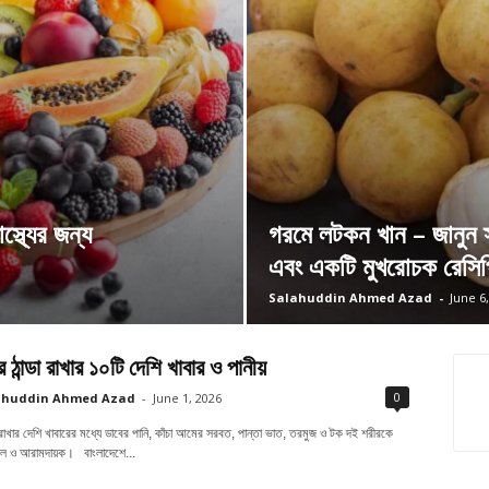
্থ্যের জন্য
গরমে লটকন খান – জানুন স্
এবং একটি মুখরোচক রেসিপ
Salahuddin Ahmed Azad
-
June 6
 ঠান্ডা রাখার ১০টি দেশি খাবার ও পানীয়
0
ahuddin Ahmed Azad
-
June 1, 2026
া রাখার দেশি খাবারের মধ্যে ডাবের পানি, কাঁচা আমের সরবত, পান্তা ভাত, তরমুজ ও টক দই শরীরকে
তল ও আরামদায়ক। বাংলাদেশে...