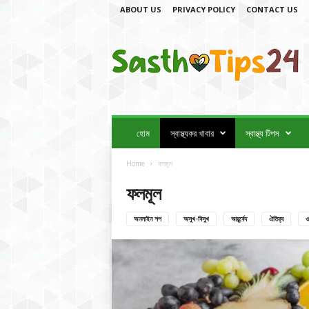
ABOUT US
PRIVACY POLICY
CONTACT US
স্বা
স্থ্য
টি
প
স
2
4
হোম
স্বাস্থ্যকর খাবার
স্বাস্থ্য টিপস
Home
ফলমূল
ফলমূল
অনলাইন শপ
অসুখ-বিসুখ
আয়ুর্বেদ
ঐতিহ্য
ও