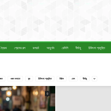
দ্বৈরথ
প্রেমের গল্প
রূপচর্চা
আয়ুর্বেদ
রেসিপি
দীর্ঘায়ু
চিকিৎসা প্রযুক্তি
জন
ওজন কমাতে
ঘুম
চিকিৎসা প্রযুক্তি
ডিটক্স
তেল
দীর্ঘায়ু
0