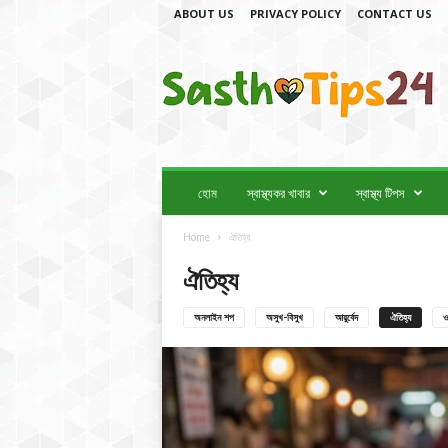
ABOUT US
PRIVACY POLICY
CONTACT US
স্বা
স্থ্য
টি
প
স
2
4
হোম
স্বাস্থ্যকর খাবার
স্বাস্থ্য টিপস
Home
ঐতিহ্য
ঐতিহ্য
অনলাইন শপ
অসুখ-বিসুখ
আয়ুর্বেদ
ঐতিহ্য
ও