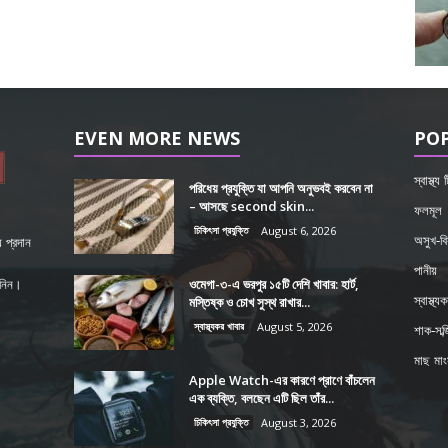
EVEN MORE NEWS
PO
স্বাস্থ্য
পরিধেয় প্রযুক্তি যা আপনি অনুভবই করবেন না
– আসছে second skin...
ফলমূল
চিকিৎসা প্রযুক্তি
August 6, 2026
অসুখ-বি
 প্রদান
পানীয়
ওমেগা-৩-এ ভরপুর ১৫টি দেশি খাবার: হার্ট,
শ নিন।
মস্তিষ্ক ও চোখ সুস্থ রাখার...
স্বাস্থ্য
স্বাস্থ্যকর খাবার
August 5, 2026
শাক-সব্জ
মাছ মা
Apple Watch-এর কারণে প্রাণে বাঁচলেন
এক ব্যক্তি, বলছেন এটি ছিল তাঁর...
চিকিৎসা প্রযুক্তি
August 3, 2026