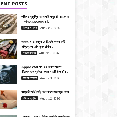
CENT POSTS
পরিধেয় প্রযুক্তি যা আপনি অনুভবই করবেন না
– আসছে second skin...
চিকিৎসা প্রযুক্তি
August 6, 2026
ওমেগা-৩-এ ভরপুর ১৫টি দেশি খাবার: হার্ট,
মস্তিষ্ক ও চোখ সুস্থ রাখার...
স্বাস্থ্যকর খাবার
August 5, 2026
Apple Watch-এর কারণে প্রাণে
বাঁচলেন এক ব্যক্তি, বলছেন এটি ছিল তাঁর...
চিকিৎসা প্রযুক্তি
August 3, 2026
অস্থায়ী স্মার্ট ট্যাটু নজর রাখবে স্বাস্থ্যের ওপর
চিকিৎসা প্রযুক্তি
August 2, 2026