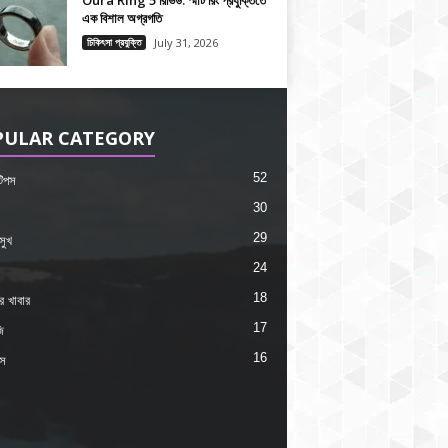
Oura Ring 5 রিভিউ: স্মার্ট রিং প্রযুক্তিতে
এক বিশাল অগ্রগতি
চিকিৎসা প্রযুক্তি
July 31, 2026
PULAR CATEGORY
52
 টিপস
30
29
সুখ
24
18
কর খাবার
17
ি
16
ংস