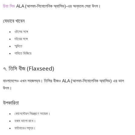
চিয়া সিড
ALA (আলফা-লিনোলেনিক অ্যাসিড)-এর অন্যতম সেরা উৎস।
যেভাবে খাবেন
ওটসের সঙ্গে
দইয়ের সঙ্গে
স্মুদিতে
পানিতে ভিজিয়ে
৭. তিসি বীজ (Flaxseed)
বাংলাদেশেও এখন সহজলভ্য। তিসির বীজও ALA (আলফা-লিনোলেনিক অ্যাসিড) এর ভাল
উৎস।
উপকারিতা
কোলেস্টেরল নিয়ন্ত্রণে সহায়ক।
হজম ভালো রাখে।
ফাইবারেও সমৃদ্ধ।