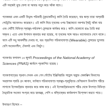
এটি সহজেই ধুয়ে ফেলা বা আবার নতুন করে আঁকা যাবে।
গবেষকরা এমন একটি বিদ্যুৎ পরিবাহী (কন্ডাকটিভ) কালি তৈরি করেছেন, যার জন্য তারা অস্থায়ী
পেটেন্টের আবেদনও করেছেন। এই কালি দিয়ে ত্বকের ওপর ইচ্ছামতো নকশায় ট্যাটু আঁকা যায়
এবং সেটিই বিভিন্ন স্বাস্থ্য-পর্যবেক্ষণ সেন্সরকে কার্যকর করে। কালি যেকোনো রঙে তৈরি করা
সম্ভব। এতে এমন উপাদান ব্যবহার করা হয়েছে, যা ত্বকের সঙ্গে আরও ভালোভাবে লেগে থাকে।
ফলে এটি শুধু আকর্ষণীয় দেখায় না, বরং প্রচলিত পরিধানযোগ্য (Wearable) সেন্সরের তুলনায়
বেশি সংবেদনশীল, টেকসই এবং নির্ভুল।
গবেষণার ফলাফল ১৩ জুলাই
Proceedings of the National Academy of
Sciences (PNAS)
জার্নালে প্রকাশিত হয়েছে।
গবেষণাপত্রের প্রধান লেখক এবং পেন স্টেটের ইঞ্জিনিয়ারিং সায়েন্স অ্যান্ড মেকানিক্স বিভাগের
অধ্যাপক ল্যারি চেং জানান, বর্তমানে পরিধানযোগ্য স্বাস্থ্য-প্রযুক্তির বেশিরভাগ ডিভাইস শরীরে
লাগানো ইলেকট্রোড ব্যবহার করে কাজ করে। এই ইলেকট্রোডগুলো শরীর থেকে উৎপন্ন বিভিন্ন
বৈদ্যুতিক সংকেত সংগ্রহ করে হৃদযন্ত্র, পেশি ও মস্তিষ্কের কার্যকলাপ বিশ্লেষণ করতে পারে।
উদাহরণ হিসেবে –