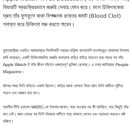
ফিচারটি স্বয়ংক্রিয়ভাবে জরুরি সেবায় ফোন করে। ফলে চিকিৎসকেরা
দ্রুত তাঁর ফুসফুসে থাকা বিপজ্জনক রক্তের জমাট (Blood Clot)
শনাক্ত করে চিকিৎসা শুরু করতে পারেন।
যুক্তরাষ্ট্রের ওহাইও অঙ্গরাজ্যের সিনসিনাটি শহরের বাসিন্দা বাংলাদেশি বংশোদ্ভুত মোহাম্মদ ইসলাম
দাবি করেছেন, একটি চিকিৎসাজনিত জরুরি অবস্থায় বাড়ির বাইরে অচেতন হয়ে পড়ার পর তাঁর
Apple Watch-ই তাঁর জীবন বাঁচাতে গুরুত্বপূর্ণ ভূমিকা রেখেছে। এ তথ্য জানিয়েছে
People
Magazine
।
ঘটনার সময় তিনি বাড়িতে একাই ছিলেন। বাইরে ময়লা ফেলতে গিয়ে হঠাৎ তিনি মাটিতে লুটিয়ে
পড়েন এবং অজ্ঞান হয়ে যান।
স্থানীয় টিভি চ্যানেল WKRC-কে ইসলাম জানান, পড়ে যাওয়ার পর কী ঘটেছিল, তার কিছুই তাঁর
মনে নেই। জ্ঞান ফেরার পর তিনি নিজেকে মাটিতে পড়ে থাকতে দেখেন এবং নড়াচড়া করতেও কষ্ট
হচ্ছিল।