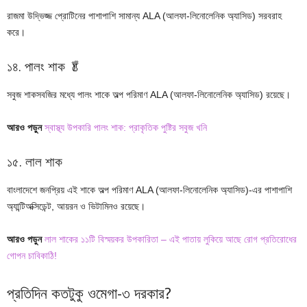
রাজমা উদ্ভিজ্জ প্রোটিনের পাশাপাশি সামান্য ALA (আলফা-লিনোলেনিক অ্যাসিড) সরবরাহ
করে।
১৪. পালং শাক 🥬
সবুজ শাকসবজির মধ্যে পালং শাকে অল্প পরিমাণ ALA (আলফা-লিনোলেনিক অ্যাসিড) রয়েছে।
আরও পড়ুন
স্বাস্থ্য উপকারি পালং শাক: প্রাকৃতিক পুষ্টির সবুজ খনি
১৫. লাল শাক
বাংলাদেশে জনপ্রিয় এই শাকে অল্প পরিমাণ ALA (আলফা-লিনোলেনিক অ্যাসিড)-এর পাশাপাশি
অ্যান্টিঅক্সিডেন্ট, আয়রন ও ভিটামিনও রয়েছে।
আরও পড়ুন
লাল শাকের ১১টি বিস্ময়কর উপকারিতা – এই পাতায় লুকিয়ে আছে রোগ প্রতিরোধের
গোপন চাবিকাঠি!
প্রতিদিন কতটুকু ওমেগা-৩ দরকার?