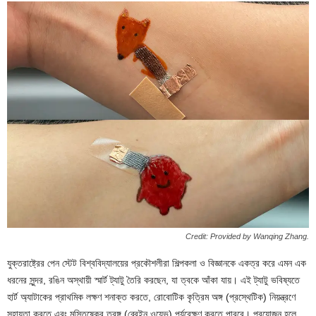
Credit: Provided by Wanqing Zhang.
যুক্তরাষ্ট্রের পেন স্টেট বিশ্ববিদ্যালয়ের প্রকৌশলীরা শিল্পকলা ও বিজ্ঞানকে একত্র করে এমন এক
ধরনের সুন্দর, রঙিন অস্থায়ী স্মার্ট ট্যাটু তৈরি করছেন, যা ত্বকে আঁকা যায়। এই ট্যাটু ভবিষ্যতে
হার্ট অ্যাটাকের প্রাথমিক লক্ষণ শনাক্ত করতে, রোবোটিক কৃত্রিম অঙ্গ (প্রস্থেটিক) নিয়ন্ত্রণে
সহায়তা করতে এবং মস্তিষ্কের তরঙ্গ (ব্রেইন ওয়েভ) পর্যবেক্ষণ করতে পারবে। প্রয়োজন হলে