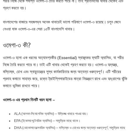
শরীর নিজে থেকে পর্যাপ্ত ওমেগা-৩ তৈরি করতে পারে না। তাই প্রতিদিনের খাবার থেকেই এটি
গ্রহণ করতে হয়।
বাংলাদেশের বাজারে সহজলভ্য অনেক খাবারেই ভালো পরিমাণে ওমেগা-৩ রয়েছে। চলুন জেনে
নেওয়া যাক ওমেগা-৩-এর সেরা ১৫টি বাংলাদেশি খাবার।
ওমেগা-৩ কী?
ওমেগা-৩ হলো এক ধরনের অত্যাবশ্যকীয় (Essential) স্বাস্থ্যকর ফ্যাটি অ্যাসিড, যা শরীর
নিজে তৈরি করতে পারে না। তাই এটি খাবার থেকেই গ্রহণ করতে হয়। ওমেগা-৩ হৃদ্‌যন্ত্র,
মস্তিষ্ক, চোখ এবং স্নায়ুতন্ত্রের সুস্থ কার্যকারিতার জন্য অত্যন্ত গুরুত্বপূর্ণ। এটি শরীরের
প্রদাহ কমাতে সাহায্য করে, রক্তে ট্রাইগ্লিসারাইডের মাত্রা নিয়ন্ত্রণে রাখে এবং হৃদ্‌রোগের ঝুঁকি
কমাতে ভূমিকা রাখতে পারে।
ওমেগা-৩ এর প্রধান তিনটি ধরন হলো –
ALA (আলফা-লিনোলেনিক অ্যাসিড) – উদ্ভিজ্জ খাবারে পাওয়া যায়।
EPA (ইকোসাপেন্টেনয়িক অ্যাসিড) – সামুদ্রিক মাছে থাকে।
DHA (ডোকোসাহেক্সেনয়িক অ্যাসিড) – মস্তিষ্ক ও চোখের জন্য অত্যন্ত গুরুত্বপূর্ণ; সামুদ্রিক মাছে