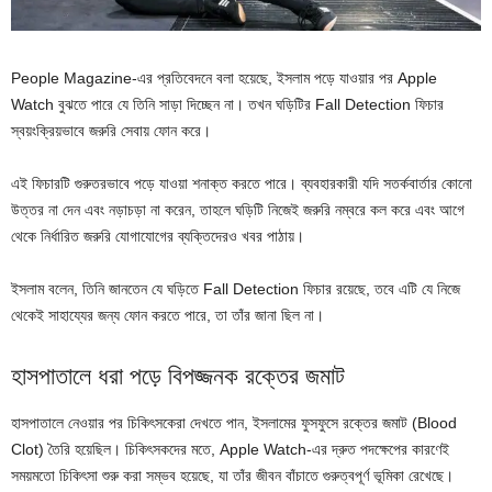
People Magazine-এর প্রতিবেদনে বলা হয়েছে, ইসলাম পড়ে যাওয়ার পর Apple
Watch বুঝতে পারে যে তিনি সাড়া দিচ্ছেন না। তখন ঘড়িটির Fall Detection ফিচার
স্বয়ংক্রিয়ভাবে জরুরি সেবায় ফোন করে।
এই ফিচারটি গুরুতরভাবে পড়ে যাওয়া শনাক্ত করতে পারে। ব্যবহারকারী যদি সতর্কবার্তার কোনো
উত্তর না দেন এবং নড়াচড়া না করেন, তাহলে ঘড়িটি নিজেই জরুরি নম্বরে কল করে এবং আগে
থেকে নির্ধারিত জরুরি যোগাযোগের ব্যক্তিদেরও খবর পাঠায়।
ইসলাম বলেন, তিনি জানতেন যে ঘড়িতে Fall Detection ফিচার রয়েছে, তবে এটি যে নিজে
থেকেই সাহায্যের জন্য ফোন করতে পারে, তা তাঁর জানা ছিল না।
হাসপাতালে ধরা পড়ে বিপজ্জনক রক্তের জমাট
হাসপাতালে নেওয়ার পর চিকিৎসকেরা দেখতে পান, ইসলামের ফুসফুসে রক্তের জমাট (Blood
Clot) তৈরি হয়েছিল। চিকিৎসকদের মতে, Apple Watch-এর দ্রুত পদক্ষেপের কারণেই
সময়মতো চিকিৎসা শুরু করা সম্ভব হয়েছে, যা তাঁর জীবন বাঁচাতে গুরুত্বপূর্ণ ভূমিকা রেখেছে।