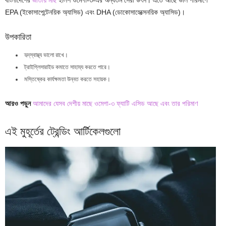
EPA (ইকোসাপেন্টেনয়িক অ্যাসিড) এবং DHA (ডোকোসাহেক্সেনয়িক অ্যাসিড)।
উপকারিতা
হৃদ্‌স্বাস্থ্য ভালো রাখে।
ট্রাইগ্লিসারাইড কমাতে সাহায্য করতে পারে।
মস্তিষ্কের কার্যক্ষমতা উন্নত করতে সহায়ক।
আরও পড়ুন
আমাদের যেসব দেশীয় মাছে ওমেগা-৩ ফ্যাটি এসিড আছে এবং তার পরিমাণ
এই মুহূর্তের ট্রেন্ডিং আর্টিকেলগুলো