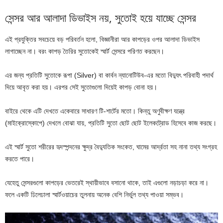
সেন্সর আর আলাদা ডিভাইস নয়, সুতোই হয়ে যাচ্ছে সেন্সর
এই প্রযুক্তির সবচেয়ে বড় পরিবর্তন হলো, বিজ্ঞানীরা আর কাপড়ের ওপর আলাদা ডিভাইস
লাগাচ্ছেন না। বরং কাপড় তৈরির সুতোকেই স্মার্ট সেন্সরে পরিণত করছেন।
এর জন্য প্রতিটি সুতোকে রূপা (Silver) বা কার্বন ন্যানোটিউব-এর মতো বিদ্যুৎ পরিবাহী পদার্থ
দিয়ে আবৃত করা হয়। এরপর সেই সুতোগুলো দিয়েই কাপড় বোনা হয়।
বাইরে থেকে এটি দেখতে একেবারে সাধারণ টি-শার্টের মতো। কিন্তু অণুবীক্ষণ যন্ত্রে
(মাইক্রোস্কোপে) দেখলে বোঝা যায়, প্রতিটি সুতো ছোট ছোট ইলেকট্রোড হিসেবে কাজ করছে।
এই স্মার্ট সুতো শরীরের হৃদস্পন্দনের ক্ষুদ্র বৈদ্যুতিক সংকেত, ঘামের আর্দ্রতা সহ নানা তথ্য সংগ্রহ
করতে পারে।
যেহেতু সেন্সরগুলো কাপড়ের ভেতরেই স্থায়ীভাবে বসানো থাকে, তাই এগুলো নড়াচড়া করে না।
ফলে একটি ঢিলেঢালা স্মার্টওয়াচের তুলনায় অনেক বেশি নির্ভুল তথ্য পাওয়া সম্ভব।