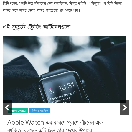
তিনি বলেন, “আমি উঠে দাঁড়ানোর চেষ্টা করেছিলাম, কিন্তু পারিনি।” কিছুক্ষণ পর তিনি নিজের
বাড়ির দিকে জরুরি সেবার গাড়ির সাইরেনের শব্দ শুনতে পান।
এই মুহূর্তের ট্রেন্ডিং আর্টিকেলগুলো
FEATURED
চিকিৎসা প্রযুক্তি
Apple Watch-এর কারণে প্রাণে বাঁচলেন এক
ব্যক্তি, বলছেন এটি ছিল তাঁর মেয়ের উপহার