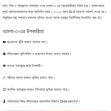
বয়স, লিঙ্গ ও স্বাস্থ্যগত অবস্থার ওপর ওমেগা-৩ এর প্রয়োজনীয়তা নির্ভর করে। সাধারণভাবে
সুস্থ প্রাপ্তবয়স্কদের জন্য প্রতিদিন প্রায় ১.১–১.৬ গ্রাম ALA গ্রহণের পরামর্শ দেওয়া হয়।
সামুদ্রিক মাছ সপ্তাহে কমপক্ষে দুইবার খাওয়া অনেক স্বাস্থ্য নির্দেশিকায় উৎসাহিত করা হয়।
ওমেগা-৩-এর উপকারিতা
❤️ হৃদ্‌রোগের ঝুঁকি কমাতে সাহায্য করে।
🧠 মস্তিষ্কের স্মৃতিশক্তি ও মনোযোগ উন্নত রাখতে সহায়ক।
👁️ চোখের স্বাস্থ্যের জন্য উপকারী।
🦴 শরীরের প্রদাহ কমাতে ভূমিকা রাখতে পারে।
😊 মানসিক স্বাস্থ্যের জন্যও ইতিবাচক ভূমিকা থাকতে পারে।
🤰 গর্ভাবস্থায় শিশুর মস্তিষ্কের স্বাভাবিক বিকাশে DHA গুরুত্বপূর্ণ।