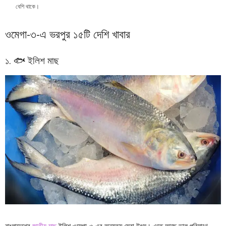
বেশি থাকে।
ওমেগা-৩-এ ভরপুর ১৫টি দেশি খাবার
১. 🐟 ইলিশ মাছ
বাংলাদেশের
জাতীয় মাছ
ইলিশ ওমেগা-৩-এর অন্যতম সেরা উৎস। এতে আছে ভাল পরিমাণে