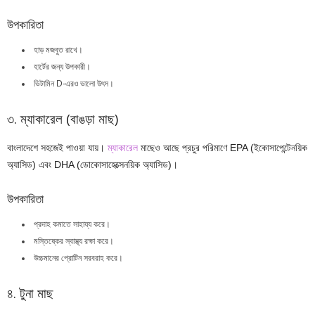
উপকারিতা
হাড় মজবুত রাখে।
হার্টের জন্য উপকারী।
ভিটামিন D-এরও ভালো উৎস।
৩. ম্যাকারেল (বাঙড়া মাছ)
বাংলাদেশে সহজেই পাওয়া যায়।
ম্যাকারেল
মাছেও আছে প্রচুর পরিমাণে EPA (ইকোসাপেন্টেনয়িক
অ্যাসিড) এবং DHA (ডোকোসাহেক্সেনয়িক অ্যাসিড)।
উপকারিতা
প্রদাহ কমাতে সাহায্য করে।
মস্তিষ্কের স্বাস্থ্য রক্ষা করে।
উচ্চমানের প্রোটিন সরবরাহ করে।
৪. টুনা মাছ