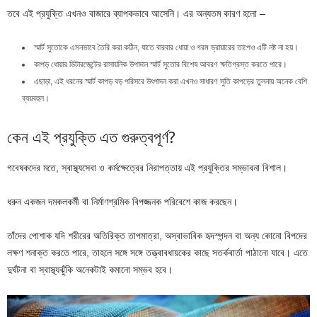
তবে এই প্রযুক্তি এখনও বাজারে ব্যাপকভাবে আসেনি। এর অন্যতম কারণ হলো –
স্মার্ট সুতোকে এমনভাবে তৈরি করা কঠিন, যাতে বারবার ধোয়া ও গরম ড্রায়ারের তাপেও এটি নষ্ট না হয়।
কাপড় ধোয়ার ডিটারজেন্টের রাসায়নিক উপাদান স্মার্ট সুতোর বিশেষ আবরণ ক্ষতিগ্রস্ত করতে পারে।
এছাড়া, এই ধরনের স্মার্ট কাপড় বড় পরিসরে উৎপাদন করা এখনও সাধারণ সুতি কাপড়ের তুলনায় অনেক বেশি
ব্যয়বহুল।
কেন এই প্রযুক্তি এত গুরুত্বপূর্ণ?
গবেষকদের মতে, স্বাস্থ্যসেবা ও কর্মক্ষেত্রের নিরাপত্তায় এই প্রযুক্তির সম্ভাবনা বিশাল।
ধরুন একজন দমকলকর্মী বা নির্মাণশ্রমিক বিপজ্জনক পরিবেশে কাজ করছেন।
তাঁদের পোশাক যদি শরীরের অতিরিক্ত তাপমাত্রা, অস্বাভাবিক হৃদস্পন্দন বা অন্য কোনো বিপদের
লক্ষণ শনাক্ত করতে পারে, তাহলে সঙ্গে সঙ্গে তত্ত্বাবধায়কের কাছে সতর্কবার্তা পাঠানো যাবে। এতে
দুর্ঘটনা বা স্বাস্থ্যঝুঁকি অনেকটাই কমানো সম্ভব হবে।