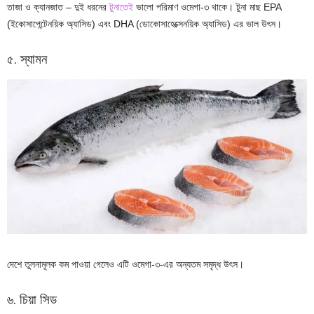
তাজা ও ক্যানজাত – দুই ধরনের
টুনাতেই
ভালো পরিমাণ ওমেগা-৩ থাকে। টুনা মাছ EPA
(ইকোসাপেন্টেনয়িক অ্যাসিড) এবং DHA (ডোকোসাহেক্সেনয়িক অ্যাসিড) এর ভাল উৎস।
৫. স্যামন
দেশে তুলনামূলক কম পাওয়া গেলেও এটি ওমেগা-৩-এর অন্যতম সমৃদ্ধ উৎস।
৬. চিয়া সিড