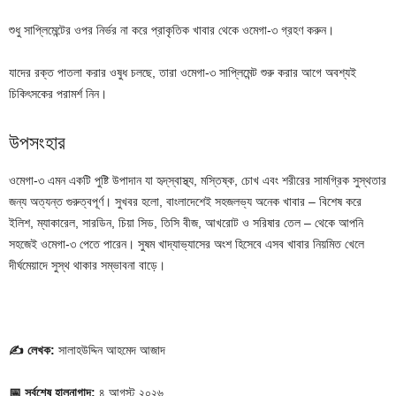
শুধু সাপ্লিমেন্টের ওপর নির্ভর না করে প্রাকৃতিক খাবার থেকে ওমেগা-৩ গ্রহণ করুন।
যাদের রক্ত পাতলা করার ওষুধ চলছে, তারা ওমেগা-৩ সাপ্লিমেন্ট শুরু করার আগে অবশ্যই
চিকিৎসকের পরামর্শ নিন।
উপসংহার
ওমেগা-৩ এমন একটি পুষ্টি উপাদান যা হৃদ্‌স্বাস্থ্য, মস্তিষ্ক, চোখ এবং শরীরের সামগ্রিক সুস্থতার
জন্য অত্যন্ত গুরুত্বপূর্ণ। সুখবর হলো, বাংলাদেশেই সহজলভ্য অনেক খাবার – বিশেষ করে
ইলিশ, ম্যাকারেল, সারডিন, চিয়া সিড, তিসি বীজ, আখরোট ও সরিষার তেল – থেকে আপনি
সহজেই ওমেগা-৩ পেতে পারেন। সুষম খাদ্যাভ্যাসের অংশ হিসেবে এসব খাবার নিয়মিত খেলে
দীর্ঘমেয়াদে সুস্থ থাকার সম্ভাবনা বাড়ে।
✍️
লেখক:
সালাহউদ্দিন আহমেদ আজাদ
📅
সর্বশেষ হালনাগাদ:
৪ আগস্ট ২০২৬