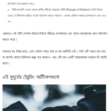
বিশ্লেষণ করে জানাতে পারে।
ফিজিওথেরাপি নেওয়া কোনো রোগীর শরীরের নড়াচড়ার পরিধি (Range of Motion) কতটা উন্নত
হচ্ছে, তা চিকিৎসক বাড়িতে বসেই পর্যবেক্ষণ করতে পারবেন। এজন্য রোগীকে বারবার হাসপাতালে যেতে হবে
না।
এছাড়াও এই স্মার্ট পোশাক রিয়েল-টাইমে শরীরের তাপমাত্রা এবং শ্বাস-প্রশ্বাসের ধরন পর্যবেক্ষণ
করতে পারে।
সবচেয়ে বড় বিষয় হলো, এতে কোনো শক্ত তার বা বড় ব্যাটারি নেই। তাই এটি পরলে মনে হবে
না আপনি কোনো চিকিৎসা-যন্ত্র পরে আছেন। বরং এটি হবে একটি আরামদায়ক সাধারণ টি-শার্টের
মতো।
এই মুহূর্তের ট্রেন্ডিং আর্টিকেলগুলো