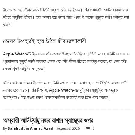
ইসলাম জানান, ঘটনার আগেই তিনি অসুস্থ বোধ করছিলেন। তাঁর শ্বাসকষ্ট, পেটের সমস্যা এবং
হাঁটতে অসুবিধা হচ্ছিল। তবে অজ্ঞান হয়ে পড়ার আগে এসব উপসর্গের প্রকৃত কারণ শনাক্ত করা
যায়নি।
মেয়ের উপহারই হয়ে উঠল জীবনরক্ষাকারী
Apple Watch-টি ইসলামকে তাঁর মেয়েরা উপহার দিয়েছিলেন। তিনি বলেন, ঘড়িটি যে সবচেয়ে
প্রয়োজনের মুহূর্তে জরুরি সহায়তা ডেকে এনে তাঁর জীবন বাঁচাতে সাহায্য করেছে, তা জেনে তাঁর
মেয়েরা খুবই আনন্দিত ও কৃতজ্ঞ।
ঘটনার কথা স্মরণ করে ইসলাম বলেন, তিনি এখনও ভাবলে অবাক হন—পরিস্থিতি আরও কতটা
ভয়াবহ হতে পারত। তাঁর বিশ্বাস, Apple Watch-এর বুদ্ধিমান প্রযুক্তি এবং দ্রুত
ঘটনাস্থলে পৌঁছে যাওয়া জরুরি চিকিৎসাকর্মীদের কারণেই আজ তিনি বেঁচে আছেন।
অস্থায়ী স্মার্ট ট্যাটু নজর রাখবে স্বাস্থ্যের ওপর
By
Salahuddin Ahmed Azad
-
August 2, 2026
0