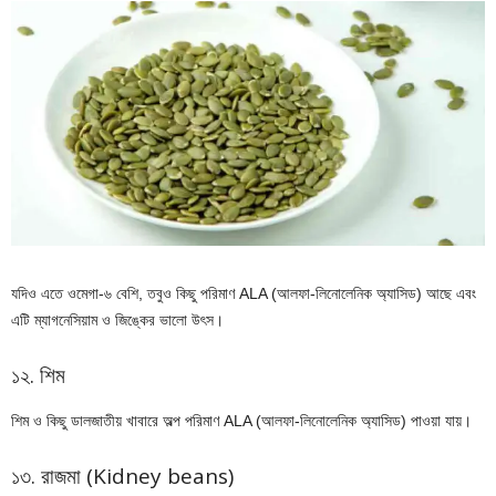
যদিও এতে ওমেগা-৬ বেশি, তবুও কিছু পরিমাণ ALA (আলফা-লিনোলেনিক অ্যাসিড) আছে এবং
এটি ম্যাগনেসিয়াম ও জিঙ্কের ভালো উৎস।
১২. শিম
শিম ও কিছু ডালজাতীয় খাবারে অল্প পরিমাণ ALA (আলফা-লিনোলেনিক অ্যাসিড) পাওয়া যায়।
১৩. রাজমা (Kidney beans)