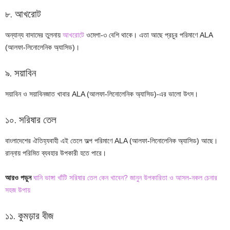
৮. আখরোট
অন্যান্য বাদামের তুলনায়
আখরোটে
ওমেগা-৩ বেশি থাকে। এতা আছে প্রচুর পরিমাণে ALA
(আলফা-লিনোলেনিক অ্যাসিড)।
৯. সয়াবিন
সয়াবিন ও সয়াবিনজাত খাবার ALA (আলফা-লিনোলেনিক অ্যাসিড)-এর ভালো উৎস।
১০. সরিষার তেল
বাংলাদেশের ঐতিহ্যবাহী এই তেলে অল্প পরিমাণে ALA (আলফা-লিনোলেনিক অ্যাসিড) আছে।
রান্নায় পরিমিত ব্যবহার উপকারী হতে পারে।
আরও পড়ুন
ঘানি ভাঙ্গা খাঁটি সরিষার তেল কেন খাবেন? জানুন উপকারিতা ও আসল-নকল চেনার
সহজ উপায়
১১. কুমড়ার বীজ