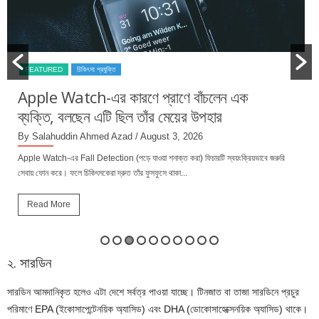
FEATURED
চিকিৎসা প্রযুক্তি
Apple Watch-এর কারণে প্রাণে বাঁচলেন এক
ব্যক্তি, বলছেন এটি ছিল তাঁর মেয়ের উপহার
By Salahuddin Ahmed Azad
/ August 3, 2026
Apple Watch-এর Fall Detection (পড়ে যাওয়া শনাক্ত করা) ফিচারটি স্বয়ংক্রিয়ভাবে জরুরি
সেবায় ফোন করে। ফলে চিকিৎসকেরা দ্রুত তাঁর ফুসফুসে থাকা...
Read More
২. সারডিন
সারডিন আমদানিকৃত হলেও এটা দেশে সর্বত্র পাওয়া যাচ্ছে। টিনজাত বা তাজা সারডিনে প্রচুর
পরিমাণে EPA (ইকোসাপেন্টেনয়িক অ্যাসিড) এবং DHA (ডোকোসাহেক্সেনয়িক অ্যাসিড) থাকে।