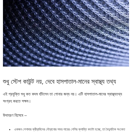
শুধু স্টেপ কাউন্ট নয়, দেবে হাসপাতাল-মানের স্বাস্থ্য তথ্য
এই প্রযুক্তি শুধু কত কদম হাঁটলেন তা গোনার জন্য নয়। এটি হাসপাতাল-মানের স্বাস্থ্যতথ্য
সংগ্রহ করতে সক্ষম।
উদাহরণ হিসেবে –
একজন পেশাদার ক্রীড়াবিদের দৌড়ানোর সময় পায়ের পেশির ক্লান্তি কতটা হচ্ছে, তা বৈদ্যুতিক সংকেত