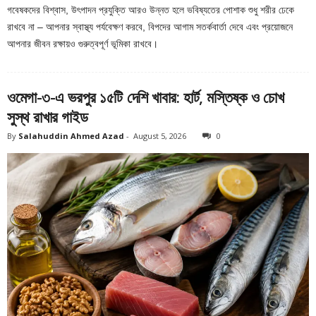
গবেষকদের বিশ্বাস, উৎপাদন প্রযুক্তি আরও উন্নত হলে ভবিষ্যতের পোশাক শুধু শরীর ঢেকে
রাখবে না – আপনার স্বাস্থ্য পর্যবেক্ষণ করবে, বিপদের আগাম সতর্কবার্তা দেবে এবং প্রয়োজনে
আপনার জীবন রক্ষায়ও গুরুত্বপূর্ণ ভূমিকা রাখবে।
ওমেগা-৩-এ ভরপুর ১৫টি দেশি খাবার: হার্ট, মস্তিষ্ক ও চোখ
সুস্থ রাখার গাইড
By
Salahuddin Ahmed Azad
-
August 5, 2026
0