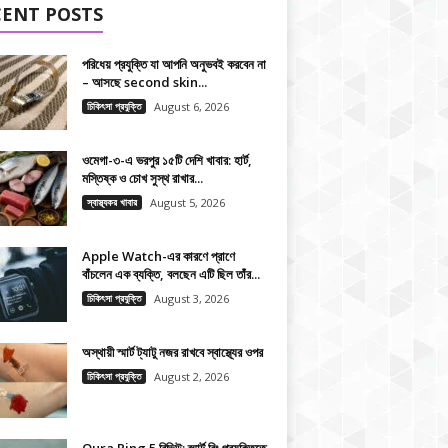
CENT POSTS
পরিধেয় প্রযুক্তি যা আপনি অনুভবই করবেন না
– আসছে second skin...
চিকিৎসা প্রযুক্তি
August 6, 2026
ওমেগা-৩-এ ভরপুর ১৫টি দেশি খাবার: হার্ট,
মস্তিষ্ক ও চোখ সুস্থ রাখার...
স্বাস্থ্যকর খাবার
August 5, 2026
Apple Watch-এর কারণে প্রাণে
বাঁচলেন এক ব্যক্তি, বলছেন এটি ছিল তাঁর...
চিকিৎসা প্রযুক্তি
August 3, 2026
অস্থায়ী স্মার্ট ট্যাটু নজর রাখবে স্বাস্থ্যের ওপর
চিকিৎসা প্রযুক্তি
August 2, 2026