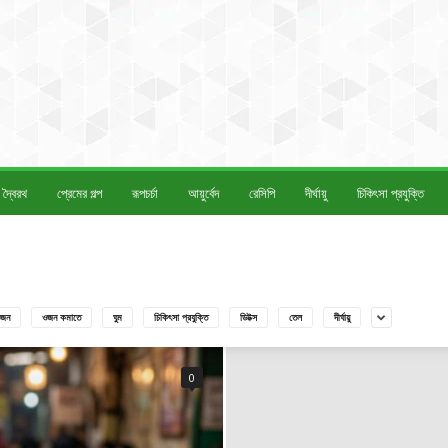
দ্বৈরথ
প্রেমের গল্প
রূপচর্চা
আয়ুর্বেদ
রেসিপি
দীর্ঘায়ু
চিকিৎসা প্রযুক্তি
জন
ওজন কমাতে
ঘুম
চিকিৎসা প্রযুক্তি
ডিটক্স
তেল
দীর্ঘায়ু
0