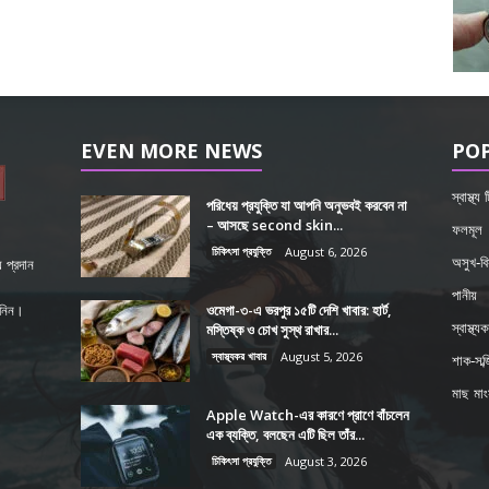
EVEN MORE NEWS
PO
স্বাস্থ্য
পরিধেয় প্রযুক্তি যা আপনি অনুভবই করবেন না
– আসছে second skin...
ফলমূল
চিকিৎসা প্রযুক্তি
August 6, 2026
অসুখ-বি
 প্রদান
পানীয়
ওমেগা-৩-এ ভরপুর ১৫টি দেশি খাবার: হার্ট,
শ নিন।
মস্তিষ্ক ও চোখ সুস্থ রাখার...
স্বাস্থ্য
স্বাস্থ্যকর খাবার
August 5, 2026
শাক-সব্জ
মাছ মা
Apple Watch-এর কারণে প্রাণে বাঁচলেন
এক ব্যক্তি, বলছেন এটি ছিল তাঁর...
চিকিৎসা প্রযুক্তি
August 3, 2026