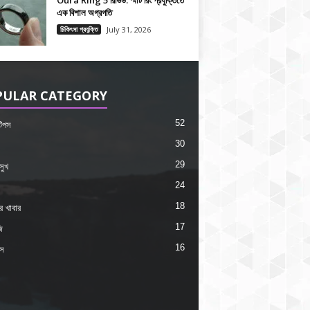
Oura Ring 5 রিভিউ: স্মার্ট রিং প্রযুক্তিতে
এক বিশাল অগ্রগতি
চিকিৎসা প্রযুক্তি
July 31, 2026
PULAR CATEGORY
52
 টিপস
30
29
সুখ
24
18
কর খাবার
17
ি
16
ংস