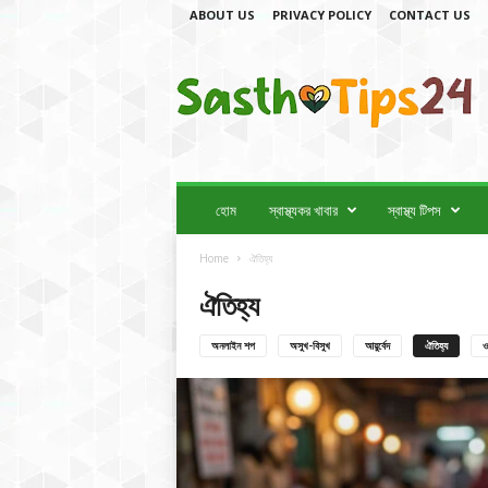
ABOUT US
PRIVACY POLICY
CONTACT US
স্বা
স্থ্য
টি
প
স
2
4
হোম
স্বাস্থ্যকর খাবার
স্বাস্থ্য টিপস
Home
ঐতিহ্য
ঐতিহ্য
অনলাইন শপ
অসুখ-বিসুখ
আয়ুর্বেদ
ঐতিহ্য
ও